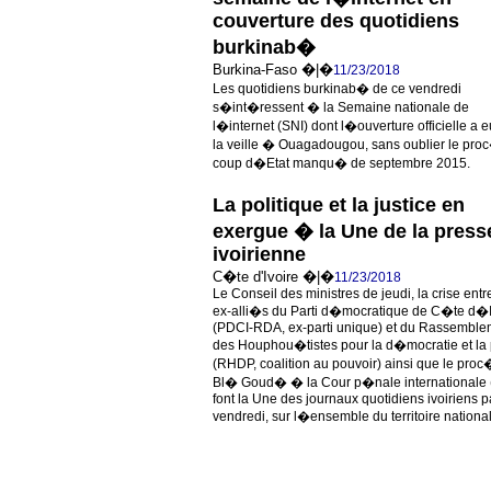
couverture des quotidiens
burkinab�
Burkina-Faso �|�
11/23/2018
Les quotidiens burkinab� de ce vendredi
s�int�ressent � la Semaine nationale de
l�internet (SNI) dont l�ouverture officielle a e
la veille � Ouagadougou, sans oublier le pro
coup d�Etat manqu� de septembre 2015.
La politique et la justice en
exergue � la Une de la press
ivoirienne
C�te d'Ivoire �|�
11/23/2018
Le Conseil des ministres de jeudi, la crise entr
ex-alli�s du Parti d�mocratique de C�te d�I
(PDCI-RDA, ex-parti unique) et du Rassemble
des Houphou�tistes pour la d�mocratie et la 
(RHDP, coalition au pouvoir) ainsi que le pro
Bl� Goud� � la Cour p�nale internationale 
font la Une des journaux quotidiens ivoiriens p
vendredi, sur l�ensemble du territoire national