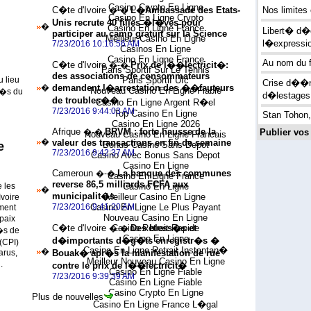
Casino Crypto En Ligne
C�te d'Ivoire
L�Ambassade des Etats-
Nos limites
�-�
Casino En Ligne Crypto
Unis recrute 40 filles �l�ves pour
�
Casino En Ligne France
Libert� d�e
participer au camp gratuit sur la Science
Meilleur Casino En Ligne
l�expressio
7/23/2016 10:16:56 AM
Casinos En Ligne
Casino En Ligne France
Au nom du fo
C�te d'Ivoire
Prix de l��lectricit�:
�-�
Paris Sportif Sur Le Tennis
des associations de consommateurs
Paris Sportif Ufc
u lieu
Crise d��ne
�
demandent l�arrestation des ��fauteurs
Nouveau Casino En Ligne Fiable
c�s du
d�lestages
de troubles��
Casino En Ligne Argent R�el
7/23/2016 9:44:03 AM
Top Casino En Ligne
Stan Tohon,
Casino En Ligne 2026
Afrique
BRVM : forte hausse de la
�-�
Publier vos
Nouveau Casino En Ligne Francais
�
valeur des transactions en fin de semaine
Bonus Casino Sans Depot
e
7/23/2016 9:42:37 AM
Casino Avec Bonus Sans Depot
Casino En Ligne
Cameroun
La banque des communes
�-�
Casino En Ligne France
reverse 86,5 milliards FCFA aux
Casino En Ligne
e les
�
municipalit�s
Meilleur Casino En Ligne
voire
Casino En Ligne Le Plus Payant
7/23/2016 9:41:20 AM
ment
Nouveau Casino En Ligne
paix
Casino Retrait Rapide
C�te d'Ivoire
Des bless�s et
�-�
c�s de
Casino En Ligne
d�importants d�g�ts enregistr�s �
(CPI)
Casino En Ligne Retrait Instantan�
�
arus,
Bouak� apr�s la manifestation de rue
Meilleur Nouveau Casino En Ligne
.
contre le prix de l��lectricit�
Casino En Ligne Fiable
7/23/2016 9:39:39 AM
Casino En Ligne Fiable
Casino Crypto En Ligne
Plus de nouvelles
Casino En Ligne France L�gal