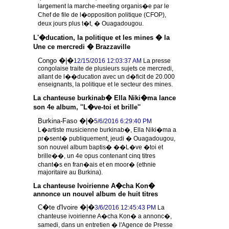
largement la marche-meeting organis�e par le
Chef de file de l�opposition politique (CFOP),
deux jours plus t�t, � Ouagadougou.
L'�ducation, la politique et les mines � la
Une ce mercredi � Brazzaville
Congo �|�
12/15/2016 12:03:37 AM
La presse
congolaise traite de plusieurs sujets ce mercredi,
allant de l��ducation avec un d�ficit de 20.000
enseignants, la politique et le secteur des mines.
La chanteuse burkinab� Ella Niki�ma lance
son 4e album, ''L�ve-toi et brille''
Burkina-Faso �|�
5/6/2016 6:29:40 PM
L�artiste musicienne burkinab�, Ella Niki�ma a
pr�sent� publiquement, jeudi � Ouagadougou,
son nouvel album baptis� ��L�ve �toi et
brille��, un 4e opus contenant cinq titres
chant�s en fran�ais et en moor� (ethnie
majoritaire au Burkina).
La chanteuse Ivoirienne A�cha Kon�
annonce un nouvel album de huit titres
C�te d'Ivoire �|�
3/6/2016 12:45:43 PM
La
chanteuse ivoirienne A�cha Kon� a annonc�,
samedi, dans un entretien � l'Agence de Presse