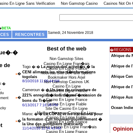
sino En Ligne Sans Verification
Non Gamstop Casino
Casinos Not On
�
BETA
Samedi, 24 Novembre 2018
NCES
RENCONTRES
Best of the web
�REGIONS 
ique�-�
Afrique du 
Non Gamstop Sites
Casino En Ligne Fran�ais
e de
Afrique de l
Togo
La reprise des activit�s � la
�-�
Casino En Ligne France
CENI alimente les sites d�informations
Nouveau Site De Paris Sportif
�
Afrique Cen
togolais
Bookmaker Hors Arjel
8/10/2018 11:09:44 AM
Non Gamstop Casinos UK
di �
Casino En Ligne
Afrique de l
,
Cameroun
Un taux de couverture de
�-�
Casino En Ligne France
 du
Casino En Ligne France
221% enregistr� lors d�une �mission de
Afrique Aus
�
ement
Casino En Ligne France
bons du Tr�sor
Casino En Ligne Fiable
6/13/2017 7:16:36 PM
Ocean Indi
acky
Site De Casino En Ligne
Meilleur Nouveau Casino En Ligne
Maroc
La COP22 et les tractations pour
�-�
Casino En Ligne Fiable
la formaton d'un nouveau gouvernement �
�
Casino En Ligne France
la Une des quotidiens marocains
t
Meilleur Casino En Ligne Fran�ais
Opinio
11/14/2016 11:54:43 AM
Casino En Ligne France