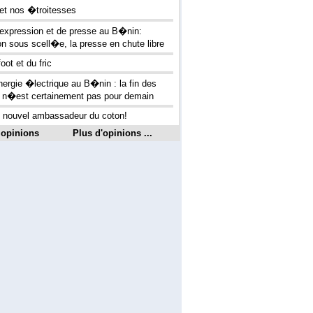
 et nos �troitesses
xpression et de presse au B�nin:
n sous scell�e, la presse en chute libre
ot et du fric
rgie �lectrique au B�nin : la fin des
 n�est certainement pas pour demain
 nouvel ambassadeur du coton!
 opinions
Plus d'opinions ...