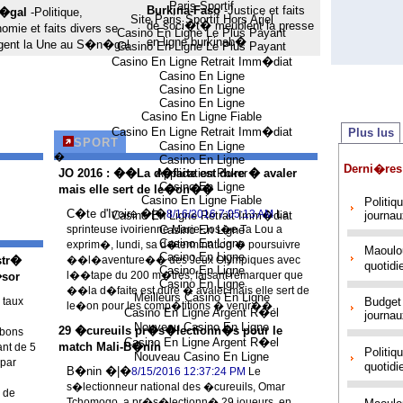
Paris Sportif
Burkina-Faso
-Justice et faits
�gal
-Politique,
Site Paris Sportif Hors Arjel
de soci�t� meublent la presse
mie et faits divers se
Casino En Ligne Le Plus Payant
en ligne burkinab�
agent la Une au S�n�gal
Casino En Ligne Le Plus Payant
Casino En Ligne Retrait Imm�diat
Casino En Ligne
Casino En Ligne
Casino En Ligne
Casino En Ligne Fiable
Casino En Ligne Retrait Imm�diat
Plus lus
SPORT
Casino En Ligne
�
Casino En Ligne
Derni�res
Application Poker
JO 2016 : ��La d�faite est dure � avaler
Casino En Ligne
mais elle sert de le�on��
Casino En Ligne Fiable
Politiq
C�te d'Ivoire �|�
8/16/2016 7:05:13 AM
La
Casino En Ligne Retrait Imm�diat
journa
Casino En Ligne
sprinteuse ivoirienne Marie-Jos�e Ta Lou a
Casino En Ligne
exprim�, lundi, sa d�termination � poursuivre
Maoulou
Casino En Ligne
str�
��l�aventure�� des Jeux Olympiques avec
quotid
Casino En Ligne
l��tape du 200 m�tres, faisant remarquer que
�sor
Casino En Ligne
��la d�faite est dure � avaler mais elle sert de
Meilleurs Casino En Ligne
 taux
Budget
le�on pour les comp�titions � venir��.
Casino En Ligne Argent R�el
journa
Nouveau Casino En Ligne
29 �cureuils pr�s�lectionn�s pour le
 bons
Casino En Ligne Argent R�el
match Mali-B�nin
nt de 5
Politi
Nouveau Casino En Ligne
 par
quotid
B�nin �|�
8/15/2016 12:37:24 PM
Le
s�lectionneur national des �cureuils, Omar
 de
Tchomogo, a pr�s�lectionn� 29 joueurs, en