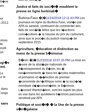
 tr�ve
ien
Justice et faits de soci�t� meublent la
presse en ligne burkinab�
Burkina-Faso �|�
11/24/2018 12:11:43 PM
Les
our
journaux en ligne du Burkina Faso, visit�s par
s 2012.
APA ce samedi, continuent de commenter des
faits de soci�t� telles que les r�actions
cons�cutives � la hausse du prix du carburant,
ainsi que le proc�s du putsch manqu� de
ureau
septembre 2015.
de
jeudi
Agriculture, �ducation et distinction au
ion
menu de la presse b�ninoise
B�nin �|�
11/23/2018 10:07:20 PM
La mise en
fugi�s
�uvre de la strat�gie nationale de
est.
d�veloppement du B�nin, les �
ran�onnements � dans les �coles maternelles
Le
r le
et primaires et l��lection du premier
�conomiste de l�Afrique noire � la soci�t�
mondiale d��conom�trie, le B�ninois
, dans
L�onard Wantch�kon, sont les sujets les plus
 Congo
en vue dans les quotidiens b�ninois parcourus
vendredi par APA.
 sans
Politique et soci�t� � la Une de la presse
s�n�galaise