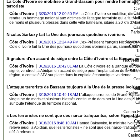
La Côte d'Ivoire se mobilise à Grand-Bassam pour rendre hommage a
Cas
terroriste
Cas
Cas
Côte d'Ivoire |
3/20/2016 12:00:50 PM
La Côte d'Ivoire se mobilise, dima
Meil
rendre un hommage national aux victimes de l'attaque terroriste qui a fait le
de morts et plusieurs blessés dans cette ville balnéaire, située à 20 km d'Abid
Cas
Paris
Nicolas Sarkozy fait la Une des journaux quotidiens ivoiriens
Nouveau
Côte d'Ivoire |
3/19/2016 12:24:49 PM
L’ex-Président français Nicolas Sar
Casin
Côte d’Ivoire fait la Une des journaux quotidiens ivoiriens parus, samedi, sur 
T
Ca
Signature d'un accord de siège entre la Côte d'Ivoire et la Banque 
Nouveau 
Bonu
Côte d'Ivoire |
3/19/2016 10:42:01 AM
La Côte d'Ivoire et la Banque europ
Casino
signé, vendredi, à Abidjan un accord de siège pour l'implantation de la Ban
région, a constaté APA sur place dans la capitale économique ivoirienne.
Cas
L'attaque terroriste de Bassam toujours à la Une de la presse ivoirie
Meil
Casino 
Côte d'Ivoire |
3/18/2016 10:49:18 AM
L’attaque terroriste de Grand-Bass
Nouv
vingtaine de morts et plusieurs blessés continue de dominer la Une des jour
Ca
sur toute l’étendue du territoire national.
Casino E
« Les terroristes ne sont que des narco-trafiquants», selon Hamed 
Meilleur
Cas
Côte d'Ivoire |
3/18/2016 9:48:10 AM
Hamed Bakayoko, le ministre ivoirien d
Cas
relevé jeudi, à Abidjan, que les terroristes « ne sont que des narco- trafiquants
Cas
défi à relever ».
Casino