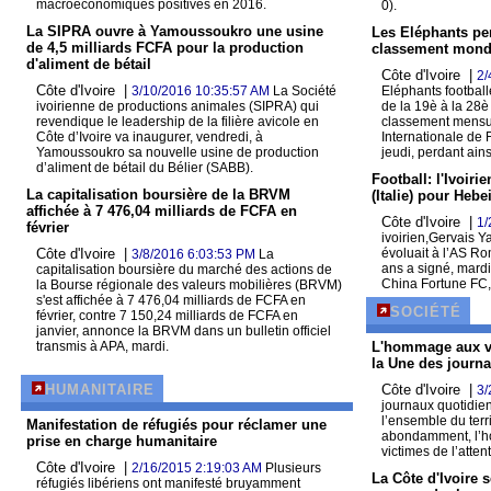
macroéconomiques positives en 2016.
0).
La SIPRA ouvre à Yamoussoukro une usine
Les Eléphants per
de 4,5 milliards FCFA pour la production
classement mondi
d'aliment de bétail
Côte d'Ivoire |
2/
Côte d'Ivoire |
3/10/2016 10:35:57 AM
La Société
Eléphants football
ivoirienne de productions animales (SIPRA) qui
de la 19è à la 28
revendique le leadership de la filière avicole en
classement mensue
Côte d’Ivoire va inaugurer, vendredi, à
Internationale de 
Yamoussoukro sa nouvelle usine de production
jeudi, perdant ains
d’aliment de bétail du Bélier (SABB).
Football: l'Ivoir
La capitalisation boursière de la BRVM
(Italie) pour Hebe
affichée à 7 476,04 milliards de FCFA en
Côte d'Ivoire |
1/
février
ivoirien,Gervais Y
Côte d'Ivoire |
évoluait à l’AS Ro
3/8/2016 6:03:53 PM
La
ans a signé, mardi
capitalisation boursière du marché des actions de
China Fortune FC,
la Bourse régionale des valeurs mobilières (BRVM)
s'est affichée à 7 476,04 milliards de FCFA en
SOCIÉTÉ
février, contre 7 150,24 milliards de FCFA en
janvier, annonce la BRVM dans un bulletin officiel
transmis à APA, mardi.
L'hommage aux v
la Une des journa
HUMANITAIRE
Côte d'Ivoire |
3/
journaux quotidien
l’ensemble du terr
Manifestation de réfugiés pour réclamer une
abondamment, l’h
prise en charge humanitaire
victimes de l’atte
Côte d'Ivoire |
2/16/2015 2:19:03 AM
Plusieurs
La Côte d'Ivoire
réfugiés libériens ont manifesté bruyamment