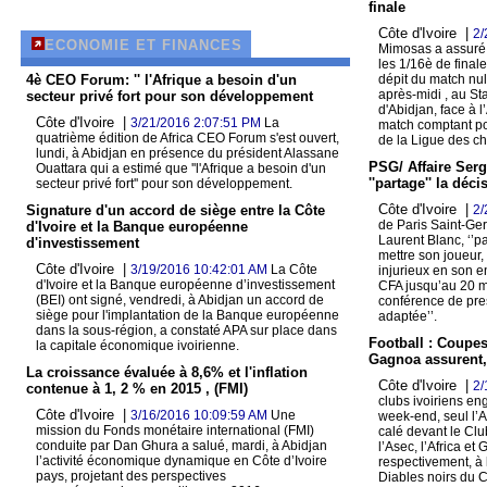
finale
Côte d'Ivoire |
2/
ECONOMIE ET FINANCES
Mimosas a assuré l
les 1/16è de final
4è CEO Forum: '' l'Afrique a besoin d'un
dépit du match nul
après-midi , au S
secteur privé fort pour son développement
d'Abidjan, face à 
Côte d'Ivoire |
3/21/2016 2:07:51 PM
La
match comptant pou
quatrième édition de Africa CEO Forum s'est ouvert,
de la Ligue des c
lundi, à Abidjan en présence du président Alassane
PSG/ Affaire Serg
Ouattara qui a estimé que ''l'Afrique a besoin d'un
''partage'' la déc
secteur privé fort'' pour son développement.
Côte d'Ivoire |
Signature d'un accord de siège entre la Côte
2/
de Paris Saint-Ger
d'Ivoire et la Banque européenne
Laurent Blanc, ‘’p
d'investissement
mettre son joueur,
Côte d'Ivoire |
3/19/2016 10:42:01 AM
La Côte
injurieux en son en
d'Ivoire et la Banque européenne d’investissement
CFA jusqu’au 20 m
(BEI) ont signé, vendredi, à Abidjan un accord de
conférence de pres
siège pour l'implantation de la Banque européenne
adaptée’’.
dans la sous-région, a constaté APA sur place dans
Football : Coupes 
la capitale économique ivoirienne.
Gagnoa assurent,
La croissance évaluée à 8,6% et l'inflation
Côte d'Ivoire |
2/
contenue à 1, 2 % en 2015 , (FMI)
clubs ivoiriens en
Côte d'Ivoire |
3/16/2016 10:09:59 AM
Une
week-end, seul l’A
mission du Fonds monétaire international (FMI)
calé devant le Clu
conduite par Dan Ghura a salué, mardi, à Abidjan
l’Asec, l’Africa et
l’activité économique dynamique en Côte d’Ivoire
respectivement, à 
pays, projetant des perspectives
Diables noirs du C