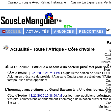
Casino En Ligne Avec Retrait Instantané
Casino En Ligne Sans Verifi
BETA
Mar
ACCUEIL
ACTUALITÉS
ANNONCES
RENCONTRES
Be
Actualité - Toute l'Afrique - Côte d'Ivoire
N
Casi
Cas
Nouvea
Bo
4è CEO Forum: '' l'Afrique a besoin d'un secteur privé fort pour so
Non 
Côte d'Ivoire |
3/21/2016 2:07:51 PM
La quatrième édition de Africa CEO Fo
Abidjan en présence du président Alassane Ouattara qui a estimé que ''l'Afriq
Cas
fort'' pour son développement.
Cas
Cas
Cas
L'hommage aux victimes de Grand-Bassam à la Une des journaux ivo
Sit
Meilleur
Côte d'Ivoire |
3/21/2016 10:38:50 AM
Les journaux quotidiens ivoiriens pa
Cas
territoire, commentent, abondamment, l’hommage de la nation aux victimes de 
Bassam.
Cas
Meilleur
Cas