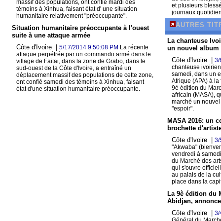
massif des populations, ont confié mardi des
et plusieurs bless
témoins à Xinhua, faisant état d' une situation
journaux quotidien
humanitaire relativement "préoccupante".
AUTRES TIT
Situation humanitaire préoccupante à l'ouest
suite à une attaque armée
La chanteuse Ivo
Côte d'Ivoire |
5/17/2014 9:50:08 PM
La récente
un nouvel album d
attaque perpétrée par un commando armé dans le
Côte d'Ivoire |
3/
village de Faitai, dans la zone de Grabo, dans le
chanteuse ivoirie
sud-ouest de la Côte d'Ivoire, a entraîné un
samedi, dans un e
déplacement massif des populations de cette zone,
Afrique (APA) à la
ont confié samedi des témoins à Xinhua, faisant
9è édition du Marc
état d'une situation humanitaire préoccupante.
africain (MASA), qu
marché un nouvel 
"espoir".
MASA 2016: un co
brochette d'artiste
Côte d'Ivoire |
3/
"Akwaba" (bienvenu
vendredi à samedi 
du Marché des arts
qui s'ouvre offici
au palais de la cu
place dans la capi
La 9è édition du
Abidjan, annonce
Côte d'Ivoire |
3/
Général du Marché 