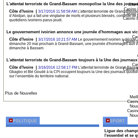
L'attentat terroriste de Grand-Bassam monopolise la Une des journau
Site 
Casino 
Côte d'Ivoire |
3/17/2016 11:58:58 AM
L’attentat terroriste de Grand-Bassa
Casino 
d’Abidjan, qui a fait une vingtaine de morts et plusieurs blessés, continue de
Casino E
quotidiens ivoiriens parus jeudi.
Le gouvernement ivoirien annonce une journée d'hommages aux vi
Cas
Côte d'Ivoire |
3/17/2016 10:21:57 AM
Le gouvernement ivoirien a décidé, 
Casino E
dimanche 20 mai prochain à Grand-Bassam, une journée d'hommages aux vic
dimanche à Bassam.
L'attentat terroriste de Grand-Bassam toujours à la Une des journaux
Cas
Côte d'Ivoire |
3/16/2016 12:58:17 PM
L’attentat terroriste de Grand-Bassa
Casino E
Gbagbo et Blé Goudé à la CPI occupent toujours la Une des journaux quotidie
sur l’ensemble du territoire national.
Plus de Nouvelles
Meil
Casin
Nouv
Casin
Nouv
POLITIQUE
SPORT
Ligue des champi
l'essentiel et se 