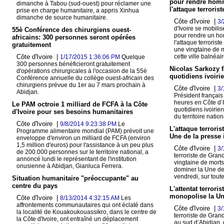
pour rendre hom
dimanche à Tabou (sud-ouest) pour réclamer une
l'attaque terrorist
prise en charge humanitaire, a appris Xinhua
dimanche de source humanitaire.
Côte d'Ivoire |
3/
d'Ivoire se mobil
55è Conférence des chirurgiens ouest-
pour rendre un ho
africains: 300 personnes seront opérées
l'attaque terrorist
gratuitement
une vingtaine de m
Côte d'Ivoire |
cette ville balnéai
1/17/2015 1:36:06 PM
Quelque
300 personnes bénéficieront gratuitement
Nicolas Sarkozy f
d'opérations chirurgicales à l'occasion de la 55è
quotidiens ivoiri
Conférence annuelle du collège ouest-africain des
chirurgiens prévue du 1er au 7 mars prochain à
Côte d'Ivoire |
3/
Abidjan.
Président français
heures en Côte d’I
Le PAM octroie 1 milliard de FCFA à la Côte
quotidiens ivoirie
d'Ivoire pour ses besoins humanitaires
du territoire nation
Côte d'Ivoire |
9/8/2014 9:23:38 PM
Le
L'attaque terrori
Programme alimentaire mondial (PAM) prévoit une
Une de la presse 
enveloppe d'environ un milliard de FCFA (environ
1,5 million d'euros) pour l'assistance à un peu plus
Côte d'Ivoire |
3/
de 200.000 personnes sur le territoire national, a
terroriste de Gra
annoncé lundi le représentant de l'institution
vingtaine de morts
onusienne à Abidjan, Gianluca Ferrera.
dominer la Une de
vendredi, sur toute
Situation humanitaire "préoccupante" au
centre du pays
L'attentat terror
monopolise la Un
Côte d'Ivoire |
8/13/2014 4:32:15 AM
Les
affrontements communautaires qui ont éclaté dans
Côte d'Ivoire |
3/
la localité de Kouakoukouassikro, dans le centre de
terroriste de Gra
la Côte d'Ivoire, ont entraîné un déplacement
au sud d’Abidjan, 