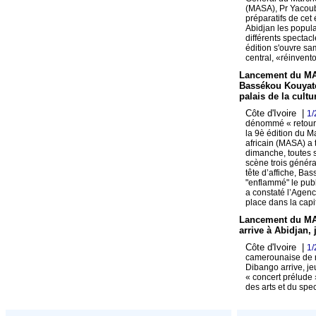
(MASA), Pr Yacouba
préparatifs de cet
Abidjan les popula
différents spectac
édition s'ouvre s
central, «réinvento
Lancement du MA
Bassékou Kouyaté
palais de la cultu
Côte d'Ivoire |
1/
dénommé « retour 
la 9è édition du M
africain (MASA) a 
dimanche, toutes 
scène trois généra
tête d’affiche, Ba
"enflammé" le publ
a constaté l’Agenc
place dans la cap
Lancement du MA
arrive à Abidjan, 
Côte d'Ivoire |
1/
camerounaise de 
Dibango arrive, jeu
« concert prélude
des arts et du spe