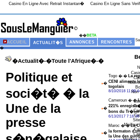
Casino En Ligne Avec Retrait Instantan�
Casino En Ligne Sans Verif
��
BETA
Sa
ACCUEIL
ANNONCES
RENCONTRES
ACTUALIT�S
�
Be
�Actualit�-�Toute l'Afrique�-�
N
Casi
Politique et
Togo
La rep
�-�
Cas
CENI alimente l
Nouvea
�
togolais
Bo
soci�t� � la
8/10/2018 11:09:
Non 
Cameroun
U
�-�
Cas
Une de la
Cas
221% enregistr
�
Cas
bons du Tr�sor
Cas
6/13/2017 7:16:3
presse
Sit
Meilleur
Maroc
La C
�-�
Cas
la formaton d'
�
Cas
s�n�galaise
la Une des quot
Meilleur