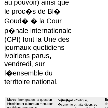
au pouvoir) ainsi que
le proc�s de Bl�
Goud� � la Cour
p�nale internationale
(CPI) font la Une des
journaux quotidiens
ivoiriens parus,
vendredi, sur
l�ensemble du
territoire national.
Maroc
-Immigration, la question
B
S�n�gal
-Politique,
f�minine et culture au menu des
de
�conomie et faits divers se
quotidiens marocains