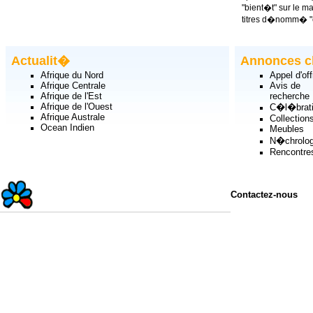
"bient�t" sur le m
titres d�nomm� "e
Actualit�
Annonces c
Afrique du Nord
Appel d'off
Afrique Centrale
Avis de
Afrique de l'Est
recherche
Afrique de l'Ouest
C�l�brat
Afrique Australe
Collection
Ocean Indien
Meubles
N�chrolog
Rencontre
Contactez-nous