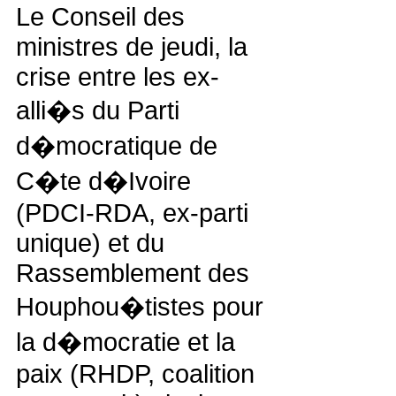
Le Conseil des
ministres de jeudi, la
crise entre les ex-
alli�s du Parti
d�mocratique de
C�te d�Ivoire
(PDCI-RDA, ex-parti
unique) et du
Rassemblement des
Houphou�tistes pour
la d�mocratie et la
paix (RHDP, coalition