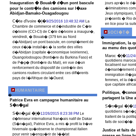
Inauguration � Bouak� d�un pont bascule
jours apr�s le d
pour le contr�le des camions sur l�axe
�liminatoires com
Abidjan-Bamako-Ouagadougou
Jeux olympiques, 9
pr�sents � Rio de
C�te d'Ivoire �|�
9/25/2016 10:48:32 AM
La
en lice pour la sui
Chambre de commerce et d�industrie de C�te
d�Ivoire (CCI-CI) de C�te d�Ivoire a inaugur�,
SOCI�T�
vendredi, � Bouak� (379 km au Nord
�
d�Abidjan) un pont bascule, en compl�ment de
Immigration, la q
ceux d�j� install�s � la sortie des villes
au menu des quot
d�Abidjan (capitale �conomique ivoirienne),
Maroc �|�
11/24
Ouangolodougou (fronti�re du Burkina Faso) et
quotidiens maroca
de P�g� (fronti�re du Mali), en vue d�un
focalisent sur nom
renforcement du dispositif de contr�le des
d�mant�lement d
camions routiers circulant entre ces diff�rents
immigration ill�gal
pays de l�Afrique de l�Ouest.
femmes, et la d�s
que capitale africa
HUMANITAIRE
Politique, �conom
�
partagent la Une
Patrice Evra en campagne humanitaire au
S�n�gal
S�n�gal �|�
1
quotidiens s�n�g
S�n�gal �|�
12/26/2015 8:23:38 PM
Le
traitent de la pol
d�fenseur international fran�ais natif de Dakar
faits de soci�t�.
(S�n�gal), Patrice Evra, a mis � profit la tr�ve
hivernale qu�observe le championnat italien
Justice et faits 
pour venir s�enqu�rir de l��tat
presse en ligne 