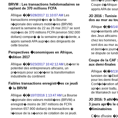
derni�re journ�e 
BRVM : Les transactions hebdomadaires se
Coupe d�Afrique d
replient de 370 millions FCFA
appris APA de sou
Afrique �|�
5/28/2017 11:10:07 AM
Les
JO 2016 : Tunisie 
transactions enregistr�es � la Bourse
dos au mur au to
r�gionale des valeurs mobili�res (BRVM)
Afrique �|�
8/14
durant la semaine du 22 au 26 mai 2017 se sont
repr�sentants afri
repli�es de 370 millions FCFA (environ 592.000
des Jeux africains
dollars) compar� � la semaine pr�c�dente, a
chez les hommes, 
appris samedi APA aupr�s des dirigeants de
sont dos au mur 
cette bourse.
et derni�re journ
Perspectives �conomiques en Afrique,
se dispute ce lundi
�dition 2017
Coupe de la CAF :
Afrique �|�
5/23/2017 10:42:12 AM
Lib�rer le
aux demi-finales
potentiel des entrepreneurs africains, un
Afrique �|�
8/13
pr�requis pour acc�l�rer la transformation
tunisien de l�Etoi
industrielle du continent
pour les demi-fina
Faibles transactions enregistr�es ce jeudi
Conf�d�ration afr
� la BRVM
apr�s avoir battu
de Marrakech sur l
Afrique �|�
10/7/2016 1:13:47 AM
La Bourse
JO 2016: 9 athl�te
r�gionale des valeurs mobili�res (BRVM) a
3 jours apr�s le
enregistr� moins de 387 millions de FCFA
(environ 657.900 dollars) de transactions �
�liminatoires
l�issue de la s�ance de cotation de ce jeudi.
C�te d'Ivoire �