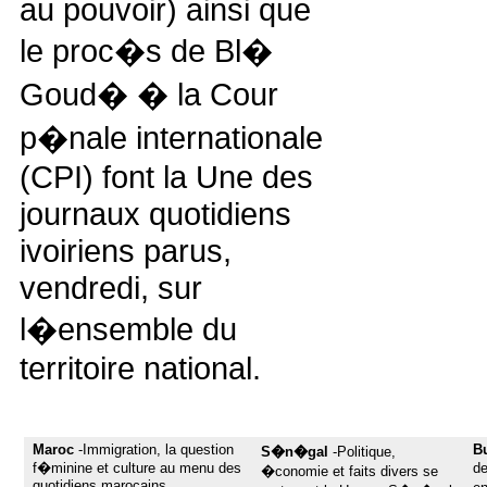
au pouvoir) ainsi que
le proc�s de Bl�
Goud� � la Cour
p�nale internationale
(CPI) font la Une des
journaux quotidiens
ivoiriens parus,
vendredi, sur
l�ensemble du
territoire national.
Maroc
-Immigration, la question
B
S�n�gal
-Politique,
f�minine et culture au menu des
de
�conomie et faits divers se
quotidiens marocains