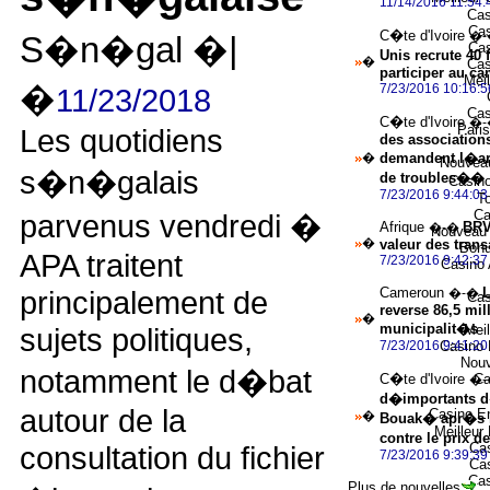
11/14/2016 11:54
Cas
Cas
C�te d'Ivoire
�
S�n�gal �|
Cas
Unis recrute 40
�
Cas
participer au ca
Meil
�
7/23/2016 10:16:
11/23/2018
Cas
C�te d'Ivoire
�
Paris
Les quotidiens
des associatio
�
demandent l�ar
Nouveau
s�n�galais
de troubles��
Casin
7/23/2016 9:44:0
T
Ca
parvenus vendredi �
Afrique
BRV
�-�
Nouveau 
�
valeur des trans
Bonu
APA traitent
7/23/2016 9:42:3
Casino
principalement de
Cameroun
�-�
Cas
reverse 86,5 mi
�
municipalit�s
Meil
sujets politiques,
Casino 
7/23/2016 9:41:2
Nouv
notamment le d�bat
Ca
C�te d'Ivoire
�
d�importants 
autour de la
Casino En
�
Bouak� apr�s la
Meilleur
contre le prix d
Cas
consultation du fichier
7/23/2016 9:39:3
Cas
Cas
Plus de nouvelles