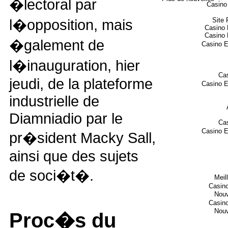
�lectoral par
Casino
Site 
l�opposition, mais
Casino 
Casino 
�galement de
Casino E
l�inauguration, hier
Cas
jeudi, de la plateforme
Casino E
industrielle de
Diamniadio par le
Cas
Casino E
pr�sident Macky Sall,
ainsi que des sujets
de soci�t�.
Meil
Casin
Nouv
Casin
Nouv
Proc�s du