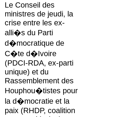
Le Conseil des
ministres de jeudi, la
crise entre les ex-
alli�s du Parti
d�mocratique de
C�te d�Ivoire
(PDCI-RDA, ex-parti
unique) et du
Rassemblement des
Houphou�tistes pour
la d�mocratie et la
paix (RHDP, coalition