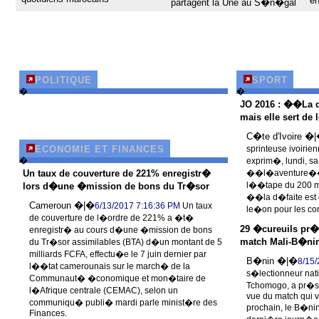
en
partagent la Une au S�n�gal
POLITIQUE
SPORT
�
�
JO 2016 : ��La d
mais elle sert d
C�te d'Ivoire �
ECONOMIE ET FINANCES
sprinteuse ivoiri
�
exprim�, lundi, s
Un taux de couverture de 221% enregistr�
��l�aventure�� 
l��tape du 200 m�
lors d�une �mission de bons du Tr�sor
��la d�faite est d
Cameroun �|�
6/13/2017 7:16:36 PM
Un taux
le�on pour les c
de couverture de l�ordre de 221% a �t�
29 �cureuils pr�
enregistr� au cours d�une �mission de bons
match Mali-B�ni
du Tr�sor assimilables (BTA) d�un montant de 5
milliards FCFA, effectu�e le 7 juin dernier par
B�nin �|�
8/15
l��tat camerounais sur le march� de la
s�lectionneur nat
Communaut� �conomique et mon�taire de
Tchomogo, a pr�s
l�Afrique centrale (CEMAC), selon un
vue du match qui 
communiqu� publi� mardi parle minist�re des
prochain, le B�nin
Finances.