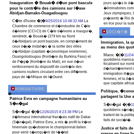
Inauguration � Bouak� d�un pont bascule
jours apr�s le d
pour le contr�le des camions sur l�axe
�liminatoires com
Abidjan-Bamako-Ouagadougou
Jeux olympiques, 9
pr�sents � Rio de
C�te d'Ivoire �|�
9/25/2016 10:48:32 AM
La
en lice pour la sui
Chambre de commerce et d�industrie de C�te
d�Ivoire (CCI-CI) de C�te d�Ivoire a inaugur�,
SOCI�T�
vendredi, � Bouak� (379 km au Nord
�
d�Abidjan) un pont bascule, en compl�ment de
Immigration, la q
ceux d�j� install�s � la sortie des villes
au menu des quot
d�Abidjan (capitale �conomique ivoirienne),
Maroc �|�
11/24
Ouangolodougou (fronti�re du Burkina Faso) et
quotidiens maroca
de P�g� (fronti�re du Mali), en vue d�un
focalisent sur nom
renforcement du dispositif de contr�le des
d�mant�lement d
camions routiers circulant entre ces diff�rents
immigration ill�gal
pays de l�Afrique de l�Ouest.
femmes, et la d�s
que capitale africa
HUMANITAIRE
Politique, �conom
�
partagent la Une
Patrice Evra en campagne humanitaire au
S�n�gal
S�n�gal �|�
1
quotidiens s�n�g
S�n�gal �|�
12/26/2015 8:23:38 PM
Le
traitent de la pol
d�fenseur international fran�ais natif de Dakar
faits de soci�t�.
(S�n�gal), Patrice Evra, a mis � profit la tr�ve
hivernale qu�observe le championnat italien
Justice et faits 
pour venir s�enqu�rir de l��tat
presse en ligne 