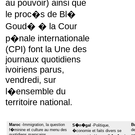
au pouvoir) ainsi que
le proc�s de Bl�
Goud� � la Cour
p�nale internationale
(CPI) font la Une des
journaux quotidiens
ivoiriens parus,
vendredi, sur
l�ensemble du
territoire national.
Maroc
-Immigration, la question
B
S�n�gal
-Politique,
f�minine et culture au menu des
de
�conomie et faits divers se
quotidiens marocains