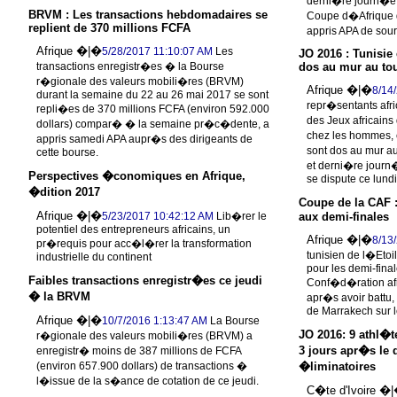
derni�re journ�e 
BRVM : Les transactions hebdomadaires se
Coupe d�Afrique d
replient de 370 millions FCFA
appris APA de sou
Afrique �|�
5/28/2017 11:10:07 AM
Les
JO 2016 : Tunisie 
transactions enregistr�es � la Bourse
dos au mur au to
r�gionale des valeurs mobili�res (BRVM)
Afrique �|�
8/14
durant la semaine du 22 au 26 mai 2017 se sont
repr�sentants afri
repli�es de 370 millions FCFA (environ 592.000
des Jeux africains
dollars) compar� � la semaine pr�c�dente, a
chez les hommes, 
appris samedi APA aupr�s des dirigeants de
sont dos au mur 
cette bourse.
et derni�re journ
Perspectives �conomiques en Afrique,
se dispute ce lundi
�dition 2017
Coupe de la CAF :
Afrique �|�
5/23/2017 10:42:12 AM
Lib�rer le
aux demi-finales
potentiel des entrepreneurs africains, un
Afrique �|�
8/13
pr�requis pour acc�l�rer la transformation
tunisien de l�Etoi
industrielle du continent
pour les demi-fina
Faibles transactions enregistr�es ce jeudi
Conf�d�ration afr
� la BRVM
apr�s avoir battu
de Marrakech sur l
Afrique �|�
10/7/2016 1:13:47 AM
La Bourse
JO 2016: 9 athl�te
r�gionale des valeurs mobili�res (BRVM) a
3 jours apr�s le
enregistr� moins de 387 millions de FCFA
(environ 657.900 dollars) de transactions �
�liminatoires
l�issue de la s�ance de cotation de ce jeudi.
C�te d'Ivoire �