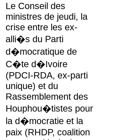
Le Conseil des
ministres de jeudi, la
crise entre les ex-
alli�s du Parti
d�mocratique de
C�te d�Ivoire
(PDCI-RDA, ex-parti
unique) et du
Rassemblement des
Houphou�tistes pour
la d�mocratie et la
paix (RHDP, coalition