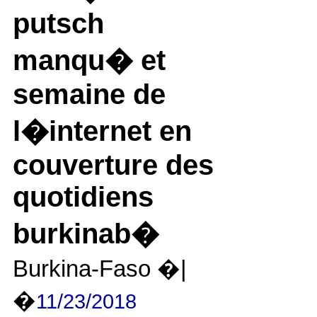
putsch
manqu� et
semaine de
l�internet en
couverture des
quotidiens
burkinab�
Burkina-Faso �|
�
11/23/2018