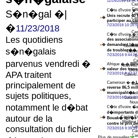
11/14/2016 11:54
Cas
Cas
C�te d'Ivoire
�
S�n�gal �|
Cas
Unis recrute 40
�
Cas
participer au ca
Meil
�
7/23/2016 10:16:
11/23/2018
Cas
C�te d'Ivoire
�
Paris
Les quotidiens
des associatio
�
demandent l�ar
Nouveau
s�n�galais
de troubles��
Casin
7/23/2016 9:44:0
T
Ca
parvenus vendredi �
Afrique
BRV
�-�
Nouveau 
�
valeur des trans
Bonu
APA traitent
7/23/2016 9:42:3
Casino
principalement de
Cameroun
�-�
Cas
reverse 86,5 mi
�
municipalit�s
Meil
sujets politiques,
Casino 
7/23/2016 9:41:2
Nouv
notamment le d�bat
Ca
C�te d'Ivoire
�
d�importants 
autour de la
Casino En
�
Bouak� apr�s la
Meilleur
contre le prix d
Cas
consultation du fichier
7/23/2016 9:39:3
Cas
Cas
Plus de nouvelles