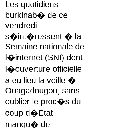
Les quotidiens
burkinab� de ce
vendredi
s�int�ressent � la
Semaine nationale de
l�internet (SNI) dont
l�ouverture officielle
a eu lieu la veille �
Ouagadougou, sans
oublier le proc�s du
coup d�Etat
manqu� de