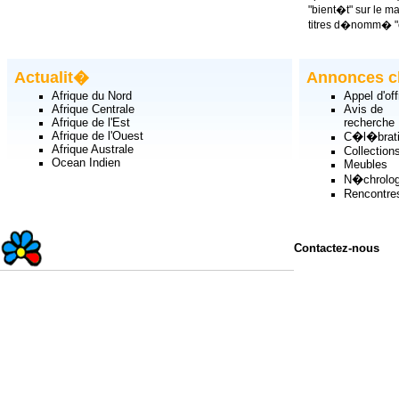
"bient�t" sur le m
titres d�nomm� "e
Actualit�
Annonces c
Afrique du Nord
Appel d'off
Afrique Centrale
Avis de
Afrique de l'Est
recherche
Afrique de l'Ouest
C�l�brat
Afrique Australe
Collection
Ocean Indien
Meubles
N�chrolog
Rencontre
Contactez-nous