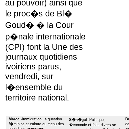
au pouvoir) ainsi que
le proc�s de Bl�
Goud� � la Cour
p�nale internationale
(CPI) font la Une des
journaux quotidiens
ivoiriens parus,
vendredi, sur
l�ensemble du
territoire national.
Maroc
-Immigration, la question
B
S�n�gal
-Politique,
f�minine et culture au menu des
de
�conomie et faits divers se
quotidiens marocains