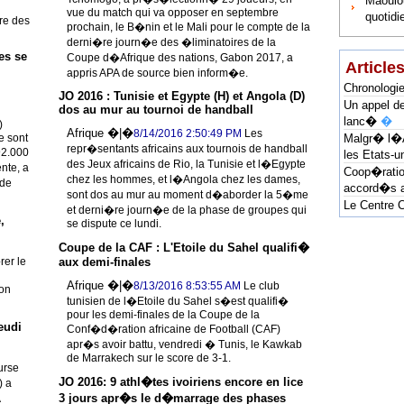
Maoulou
vue du match qui va opposer en septembre
quotid
re des
prochain, le B�nin et le Mali pour le compte de la
derni�re journ�e des �liminatoires de la
es se
Coupe d�Afrique des nations, Gabon 2017, a
Articl
appris APA de source bien inform�e.
Chronologi
JO 2016 : Tunisie et Egypte (H) et Angola (D)
Un appel d
dos au mur au tournoi de handball
lanc�
�
)
Afrique �|�
8/14/2016 2:50:49 PM
Les
e sont
Malgr� l�A
repr�sentants africains aux tournois de handball
92.000
les Etats-
des Jeux africains de Rio, la Tunisie et l�Egypte
nte, a
Coop�ration
chez les hommes, et l�Angola chez les dames,
 de
accord�s 
sont dos au mur au moment d�aborder la 5�me
Le Centre 
et derni�re journ�e de la phase de groupes qui
,
se dispute ce lundi.
Coupe de la CAF : L'Etoile du Sahel qualifi�
er le
aux demi-finales
Afrique �|�
8/13/2016 8:53:55 AM
Le club
ion
tunisien de l�Etoile du Sahel s�est qualifi�
pour les demi-finales de la Coupe de la
eudi
Conf�d�ration africaine de Football (CAF)
apr�s avoir battu, vendredi � Tunis, le Kawkab
de Marrakech sur le score de 3-1.
urse
JO 2016: 9 athl�tes ivoiriens encore en lice
) a
3 jours apr�s le d�marrage des phases