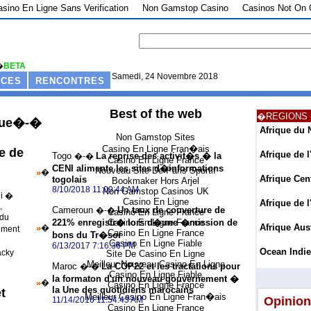
sino En Ligne Sans Verification
Non Gamstop Casino
Casinos Not On
�
BETA
Samedi, 24 Novembre 2018
NCES
RENCONTRES
Best of the web
�REGIONS 
ique�-�
Afrique du 
Non Gamstop Sites
Casino En Ligne Fran�ais
e de
Afrique de l
Togo
La reprise des activit�s � la
�-�
Casino En Ligne France
CENI alimente les sites d�informations
Nouveau Site De Paris Sportif
�
Afrique Cen
togolais
Bookmaker Hors Arjel
8/10/2018 11:09:44 AM
Non Gamstop Casinos UK
di �
Casino En Ligne
Afrique de l
,
Cameroun
Un taux de couverture de
�-�
Casino En Ligne France
 du
Casino En Ligne France
221% enregistr� lors d�une �mission de
Afrique Aus
�
ement
Casino En Ligne France
bons du Tr�sor
Casino En Ligne Fiable
6/13/2017 7:16:36 PM
Ocean Indi
acky
Site De Casino En Ligne
Meilleur Nouveau Casino En Ligne
Maroc
La COP22 et les tractations pour
�-�
Casino En Ligne Fiable
la formaton d'un nouveau gouvernement �
�
Casino En Ligne France
la Une des quotidiens marocains
t
Meilleur Casino En Ligne Fran�ais
Opinio
11/14/2016 11:54:43 AM
Casino En Ligne France