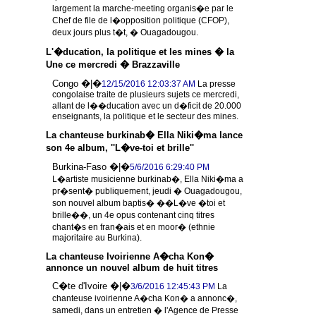
largement la marche-meeting organis�e par le
Chef de file de l�opposition politique (CFOP),
deux jours plus t�t, � Ouagadougou.
L'�ducation, la politique et les mines � la
Une ce mercredi � Brazzaville
Congo �|�
12/15/2016 12:03:37 AM
La presse
congolaise traite de plusieurs sujets ce mercredi,
allant de l��ducation avec un d�ficit de 20.000
enseignants, la politique et le secteur des mines.
La chanteuse burkinab� Ella Niki�ma lance
son 4e album, ''L�ve-toi et brille''
Burkina-Faso �|�
5/6/2016 6:29:40 PM
L�artiste musicienne burkinab�, Ella Niki�ma a
pr�sent� publiquement, jeudi � Ouagadougou,
son nouvel album baptis� ��L�ve �toi et
brille��, un 4e opus contenant cinq titres
chant�s en fran�ais et en moor� (ethnie
majoritaire au Burkina).
La chanteuse Ivoirienne A�cha Kon�
annonce un nouvel album de huit titres
C�te d'Ivoire �|�
3/6/2016 12:45:43 PM
La
chanteuse ivoirienne A�cha Kon� a annonc�,
samedi, dans un entretien � l'Agence de Presse