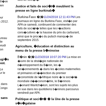
 tr�ve
ien
Justice et faits de soci�t� meublent la
presse en ligne burkinab�
Burkina-Faso �|�
11/24/2018 12:11:43 PM
Les
our
journaux en ligne du Burkina Faso, visit�s par
s 2012.
APA ce samedi, continuent de commenter des
faits de soci�t� telles que les r�actions
cons�cutives � la hausse du prix du carburant,
ainsi que le proc�s du putsch manqu� de
ureau
septembre 2015.
de
jeudi
Agriculture, �ducation et distinction au
ion
menu de la presse b�ninoise
B�nin �|�
11/23/2018 10:07:20 PM
La mise en
fugi�s
�uvre de la strat�gie nationale de
est.
d�veloppement du B�nin, les �
ran�onnements � dans les �coles maternelles
Le
r le
et primaires et l��lection du premier
�conomiste de l�Afrique noire � la soci�t�
mondiale d��conom�trie, le B�ninois
, dans
L�onard Wantch�kon, sont les sujets les plus
 Congo
en vue dans les quotidiens b�ninois parcourus
vendredi par APA.
 sans
Politique et soci�t� � la Une de la presse
s�n�galaise