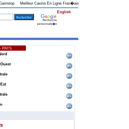
 Gamstop
Meilleur Casino En Ligne Fran�ais
English
Recherche
personnalis�e
- PAYS
Nord
'Ouest
trale
'Est
trale
en
ns