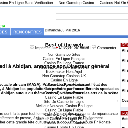
sino En Ligne Sans Verification
Non Gamstop Casino
Casinos Not On
ETA
Dimanche, 8 Mai 2016
CES
RENCONTRES
Best of the web
REG
Envoyer par email
|
Imprimer
Commenter
|
Afr
Non Gamstop Sites
Casino En Ligne Français
Afr
Casino En Ligne France
di à Abidjan, annonce son Directeur général
Nouveau Site De Paris Sportif
Afr
Bookmaker Hors Arjel
Non Gamstop Casinos UK
Casino En Ligne
Afr
Casino En Ligne France
ctacle africain (MASA), Pr Yacouba Konaté, faisant l'état des
Casino En Ligne France
, à Abidjan les populations à prendre part aux différents spectacles
Afr
Casino En Ligne France
 Abidjan autour du thème central, «réinventons les arts de la scène
Casino En Ligne Fiable
Oce
Site De Casino En Ligne
Meilleur Nouveau Casino En Ligne
Casino En Ligne Fiable
RU
ture sont faits pour tout le monde. Ce sont des moments de réjouissance
Casino En Ligne France
férence de presse, à deux jours de l'ouverture de l'événement.
Meilleur Casino En Ligne Français
Act
her cette grande fête culturelle de la population, a ajouté Pr Konaté.
Casino En Ligne France
Casino Crypto En Ligne