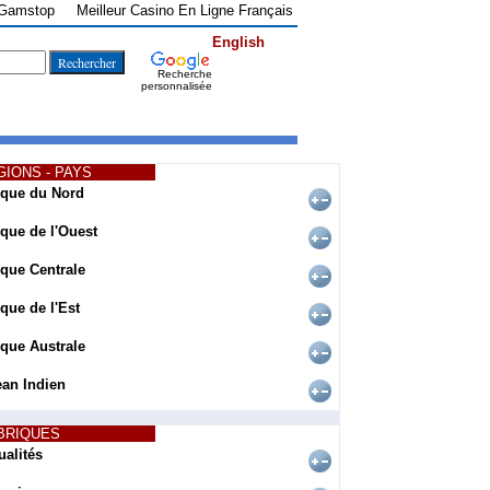
 Gamstop
Meilleur Casino En Ligne Français
English
Recherche
personnalisée
IONS - PAYS
ique du Nord
ique de l'Ouest
ique Centrale
ique de l'Est
ique Australe
an Indien
BRIQUES
ualités