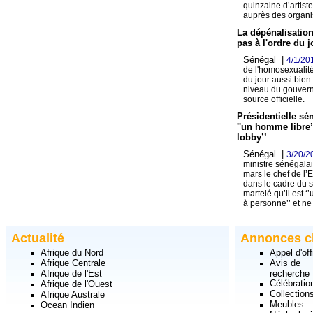
quinzaine d’artist
auprès des organis
La dépénalisation
pas à l'ordre du jo
Sénégal |
4/1/20
de l'homosexualité
du jour aussi bien
niveau du gouvern
source officielle.
Présidentielle sé
''un homme libre’
lobby’’
Sénégal |
3/20/2
ministre sénégalai
mars le chef de l’
dans le cadre du s
martelé qu’il est ‘
à personne’’ et ne
Actualité
Annonces c
Afrique du Nord
Appel d'off
Afrique Centrale
Avis de
Afrique de l'Est
recherche
Célébratio
Afrique de l'Ouest
Collection
Afrique Australe
Meubles
Ocean Indien