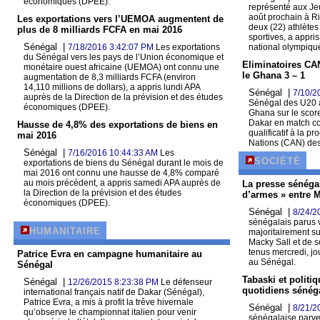
économiques (DPEE).
représenté aux Je
août prochain à Ri
Les exportations vers l’UEMOA augmentent de
deux (22) athlètes 
plus de 8 milliards FCFA en mai 2016
sportives, a appr
Sénégal |
7/18/2016 3:42:07 PM
Les exportations
national olympiqu
du Sénégal vers les pays de l’Union économique et
Eliminatoires CAN
monétaire ouest africaine (UEMOA) ont connu une
le Ghana 3 – 1
augmentation de 8,3 milliards FCFA (environ
14,110 millions de dollars), a appris lundi APA
Sénégal |
7/10/2
auprès de la Direction de la prévision et des études
Sénégal des U20 
économiques (DPEE).
Ghana sur le score
Dakar en match co
Hausse de 4,8% des exportations de biens en
qualificatif à la 
mai 2016
Nations (CAN) des
Sénégal |
7/16/2016 10:44:33 AM
Les
SOCIÉTÉ
exportations de biens du Sénégal durant le mois de
mai 2016 ont connu une hausse de 4,8% comparé
au mois précédent, a appris samedi APA auprès de
La presse sénégal
la Direction de la prévision et des études
d’armes » entre 
économiques (DPEE).
Sénégal |
8/24/2
sénégalais parus 
HUMANITAIRE
majoritairement su
Macky Sall et de 
tenus mercredi, jo
Patrice Evra en campagne humanitaire au
au Sénégal.
Sénégal
Tabaski et politiq
Sénégal |
12/26/2015 8:23:38 PM
Le défenseur
quotidiens sénég
international français natif de Dakar (Sénégal),
Patrice Evra, a mis à profit la trêve hivernale
Sénégal |
8/21/2
qu’observe le championnat italien pour venir
sénégalaise parve