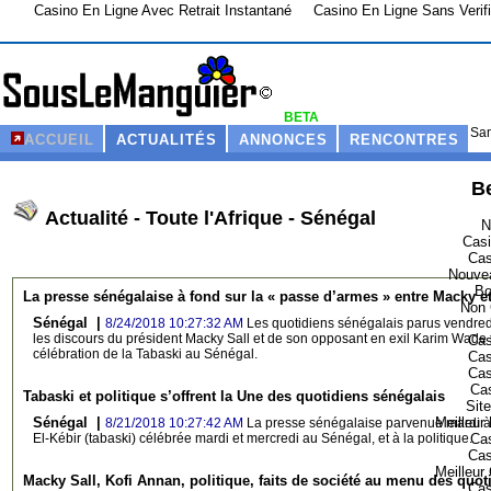
Casino En Ligne Avec Retrait Instantané
Casino En Ligne Sans Verifi
BETA
Sam
ACCUEIL
ACTUALITÉS
ANNONCES
RENCONTRES
Be
Actualité - Toute l'Afrique - Sénégal
N
Casi
Cas
Nouvea
Bo
La presse sénégalaise à fond sur la « passe d’armes » entre Macky e
Non 
Sénégal |
8/24/2018 10:27:32 AM
Les quotidiens sénégalais parus vendredi
les discours du président Macky Sall et de son opposant en exil Karim Wade t
Cas
célébration de la Tabaski au Sénégal.
Cas
Cas
Cas
Tabaski et politique s’offrent la Une des quotidiens sénégalais
Sit
Meilleur
Sénégal |
8/21/2018 10:27:42 AM
La presse sénégalaise parvenue mardi à AP
Cas
El-Kébir (tabaski) célébrée mardi et mercredi au Sénégal, et à la politique.
Cas
Meilleur
Macky Sall, Kofi Annan, politique, faits de société au menu des quot
Cas