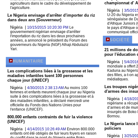
championnat d' A
agriculteurs dans le cadre du développement de
l'agriculture.
Nigéria |
3/5/201
U-20 du Nigeria es
Le Nigeria envisage d'arrêter d'importer du riz
sénégalaise de D
dans deux ans (Gouverneur)
d'Afrique Juniors
Nigéria |
10/15/2015 10:20:30 PM
Le
le pays d'Afrique 
gouvernement nigérian envisage d'arrêter
communiqué offici
l'importation du riz dans les deux prochaines
SOCIÉTÉ
années, a annoncé le président du Forum des
gouverneurs du Nigeria (NGF) Alhaji Abdulaziz
Yari.
21 millions de do
pour l'éducation 
HUMANITAIRE
Nigéria |
5/4/201
mondiale a offert 2
Kaduna au Nigeria
Les complications liées à la grossesse et les
des filles, a-t-on 
maladies infantiles tuent 100 personnes
médiatiques.
chaque jour (UNIECF)
Les troupes nigé
Nigéria |
4/30/2015 2:38:13 AM
Au moins 100
d'armes des insu
femmes et enfants meurent chaque jour au Nigeria
suite à des complications liées à la grossesse et à
Nigéria |
4/18/20
des maladies infantiles, a déclaré mercredi une
nigériane a récup
officielle du Fonds des Nations Unies pour
d’armes et de muni
l'enfance (UNICEF).
insurgés de Boko 
Bornou.
800.000 enfants contraints de fuir la violence
(UNICEF)
Le Nigeria lance 
policiers
Nigéria |
4/14/2015 10:26:49 AM
Environ 800.000
enfants ont été obligés de fuir leurs foyers en raison
Nigéria |
3/25/20
du conflit dans le nord du Nigeria entre Boko