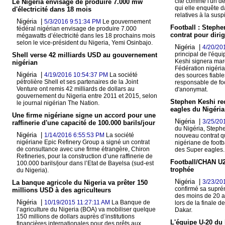
cité comme l'un de
Le Nigeria envisage de produire 7.000 mw
qui elle enquête 
d'électricité dans 18 mois
relatives à la suspi
Nigéria |
5/3/2016 9:51:34 PM
Le gouvernement
Football : Steph
fédéral nigérian envisage de produire 7.000
contrat pour dirig
mégawatts d’électricité dans les 18 prochains mois
selon le vice-président du Nigeria, Yemi Osinbajo.
Nigéria |
4/20/20
principal de l'équ
Shell verse 42 milliards USD au gouvernement
Keshi signera mar
nigérian
Fédération nigéria
Nigéria |
4/19/2016 10:54:37 PM
La société
des sources fiable
pétrolière Shell et ses partenaires de la Joint
responsable de foo
Venture ont remis 42 milliards de dollars au
d'anonymat.
gouvernement du Nigeria entre 2011 et 2015, selon
Stephen Keshi rec
le journal nigérian The Nation.
eagles du Nigéria
Une firme nigériane signe un accord pour une
Nigéria |
3/25/20
raffinerie d'une capacité de 100.000 barils/jour
du Nigéria, Stephe
Nigéria |
1/14/2016 6:55:53 PM
La société
nouveau contrat qu
nigériane Epic Refinery Group a signé un contrat
nigériane de footba
de consultance avec une firme étrangère, Chiron
des Super eagles.
Refineries, pour la construction d’une raffinerie de
Football/CHAN U20
100.000 barils/jour dans l’Etat de Bayelsa (sud-est
trophée
du Nigeria).
Nigéria |
3/23/20
La banque agricole du Nigeria va prêter 150
confirmé sa supré
millions USD à des agriculteurs
des moins de 20 an
Nigéria |
10/19/2015 11:27:11 AM
La Banque de
lors de la finale 
l’agriculture du Nigeria (BOA) va mobiliser quelque
Dakar.
150 millions de dollars auprès d’institutions
L'équipe U-20 du 
financières internationales pour des prêts aux