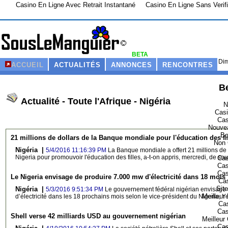
Casino En Ligne Avec Retrait Instantané
Casino En Ligne Sans Verifi
BETA
Dim
ACCUEIL
ACTUALITÉS
ANNONCES
RENCONTRES
Be
Actualité - Toute l'Afrique - Nigéria
N
Casi
Cas
Nouvea
Bo
21 millions de dollars de la Banque mondiale pour l'éducation des f
Non 
Nigéria |
5/4/2016 11:16:39 PM
La Banque mondiale a offert 21 millions de 
Nigeria pour promouvoir l'éducation des filles, a-t-on appris, mercredi, de so
Cas
Cas
Cas
Le Nigeria envisage de produire 7.000 mw d'électricité dans 18 mois
Cas
Sit
Nigéria |
5/3/2016 9:51:34 PM
Le gouvernement fédéral nigérian envisage
Meilleur
d’électricité dans les 18 prochains mois selon le vice-président du Nigeria, 
Cas
Cas
Shell verse 42 milliards USD au gouvernement nigérian
Meilleur
Cas