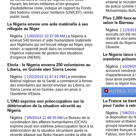
entamé le recrute
Haram, les forces militaires et les groupes
de police comme l
d'autodéfense civile, indique un rapport du Fonds
Muhammadu Buha
des Nations Unies pour l'enfance (UNICEF), rendu
public lundi.
Plus 1,000 faux-a
selon le Barreau
Le Nigeria envoie une aide matérielle à ses
réfugiés au Niger
Nigéria |
11/3/20
avocats ont été re
Nigéria |
1/30/2015 10:37:08 AM
Le Nigeria a
révélé le vice-pré
envoyé 540 tonnes d' aide humanitaire matérielle
avocats du Nigeri
aux Nigérians qui ont trouvé refuge au Niger, pays
Oluwole.
voisin, a rapporté jeudi dans un communiqué
l'Agence nationale de gestion des situations
Le Nigeria lance 
d'urgence (NEMA).
membres présum
Ebola : le Nigeria enverra 250 volontaires au
Nigéria |
10/29/2
Liberia, en Guinée eten Sierra Leone
annoncé vendredi
d'appartenance à
Nigéria |
12/2/2014 11:47:41 PM
Le ministère
pour avoir perpétr
fédéral nigérian de la Santé a commencé à former
dans la région tro
des volontaires qui seront envoyer au Liberia, en
Sierra Leone et en Guinée, pays en proie à
AUTRES TIT
l'épidémie d'Ebola.
La France se tient
L'ONU exprime son préoccupation sur la
pour l'aider à re
détérioration de la situation sécurité au
Nigeria
Nigéria |
5/8/201
la disposition du 
Nigéria |
9/5/2014 11:48:35 AM
Le Bureau de la
retrouver et libér
coordination des affaires humanitaires (OCHA)
groupe islamiste 
exprime jeudi son extrême préoccupation face à la
ministre français 
détérioration de la situation sécuritaire après la
Fabius, lors d'un 
récente attaque par Boko Haram contre la ville de