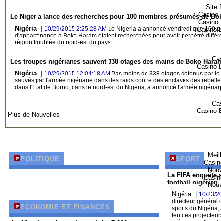
Site 
Casino 
Le Nigeria lance des recherches pour 100 membres présumés de B
Casino 
Nigéria |
10/29/2015 2:25:28 AM
Le Nigeria a annoncé vendredi que 100 
Casino E
d'appartenance à Boko Haram étaient recherchées pour avoir perpétré différe
région troublée du nord-est du pays.
Cas
Les troupes nigérianes sauvent 338 otages des mains de Boko Hara
Casino E
Nigéria |
10/29/2015 12:04:18 AM
Pas moins de 338 otages détenus par le
sauvés par l'armée nigériane dans des raids contre des enclaves des rebelle
dans l'Etat de Borno, dans le nord-est du Nigeria, a annoncé l'armée nigéria
Cas
Casino E
Plus de Nouvelles
Meil
POLITIQUE
SPORT
Casin
Nouv
La FIFA enquête 
Casin
football nigérian
Nouv
Nigéria |
10/23/2
directeur général
ECONOMIE ET FINANCES
sports du Nigéria,
feu des projecteur