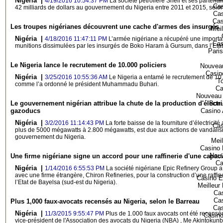
Nigéria |
4/19/2016 10:54:37 PM
La société pétrolière Shell et ses partenai
Cas
42 milliards de dollars au gouvernement du Nigeria entre 2011 et 2015, selon
Cas
Cas
Les troupes nigérianes découvrent une cache d'armes des insurgés
Meil
Nigéria |
4/18/2016 11:47:11 PM
L’armée nigériane a récupéré une importan
Cas
munitions dissimulées par les insurgés de Boko Haram à Gursum, dans l’Eta
Paris
Le Nigeria lance le recrutement de 10.000 policiers
Nouveau
Casin
Nigéria |
3/25/2016 10:55:36 AM
Le Nigeria a entamé le recrutement de 10.
T
comme l’a ordonné le président Muhammadu Buhari.
Ca
Nouveau 
Bonu
Le gouvernement nigérian attribue la chute de la production d'électri
Casino
gazoducs
Nigéria |
3/2/2016 11:14:43 PM
La forte baisse de la fourniture d’électricit
Cas
plus de 5000 mégawatts à 2.800 mégawatts, est due aux actions de vandalis
gouvernement du Nigeria.
Meil
Casino 
Nouv
Une firme nigériane signe un accord pour une raffinerie d'une capacit
Ca
Nigéria |
1/14/2016 6:55:53 PM
La société nigériane Epic Refinery Group a
avec une firme étrangère, Chiron Refineries, pour la construction d’une raffin
Casino E
l’Etat de Bayelsa (sud-est du Nigeria).
Meilleur
Cas
Cas
Plus 1,000 faux-avocats recensés au Nigeria, selon le Barreau
Cas
Nigéria |
11/3/2015 9:55:47 PM
Plus de 1.000 faux avocats ont été recensés 
Casino
vice-président de l'Association des avocats du Nigeria (NBA) , Me Akintokun