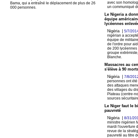
avec son homologu
Bama, qui a entraîné le déplacement de plus de 26
un communiqué du
000 personnes.
Le Nigeria a don
équipe américaine
lycéennes enlevé
Nigéria |
5/7/201
nigérian a accepté
équipe de militair
de l'ordre pour aid
de 200 lycéennes 
groupe extrémiste
Blanche.
Massacres au cent
s'élève à 90 mort
Nigéria |
7/8/201
personnes ont été
des attaques men
des villages du dis
Plateau (centre-no
sources sécuritair
Le Niger faut le bi
pauvreté
Nigéria |
8/31/20
ministre nigérie
mardi l'ouverture 
revue de la stratég
pauvreté au titre 