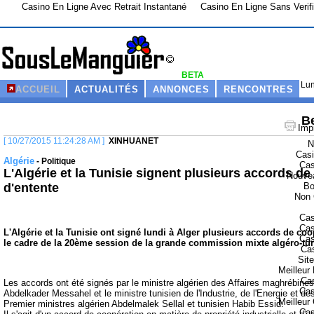
Casino En Ligne Avec Retrait Instantané
Casino En Ligne Sans Verifi
BETA
Lun
ACCUEIL
ACTUALITÉS
ANNONCES
RENCONTRES
Be
Imp
[ 10/27/2015 11:24:28 AM ]
XINHUANET
N
Casi
Algérie
- Politique
Cas
L'Algérie et la Tunisie signent plusieurs accords
Nouvea
Bo
d'entente
Non 
Cas
Cas
L'Algérie et la Tunisie ont signé lundi à Alger plusieurs accords de 
Cas
le cadre de la 20ème session de la grande commission mixte algéro-tu
Cas
Sit
Meilleur
Cas
Les accords ont été signés par le ministre algérien des Affaires maghrébines,
Cas
Abdelkader Messahel et le ministre tunisien de l'Industrie, de l'Energie et
Meilleur
Premier ministres algérien Abdelmalek Sellal et tunisien Habib Essid.
Cas