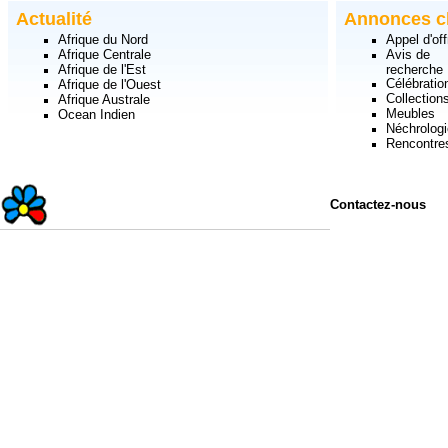
Actualité
Annonces c
Afrique du Nord
Appel d'off
Afrique Centrale
Avis de
Afrique de l'Est
recherche
Célébratio
Afrique de l'Ouest
Collection
Afrique Australe
Meubles
Ocean Indien
Néchrologi
Rencontre
Contactez-nous