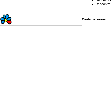
Néchrologi
Rencontre
Contactez-nous