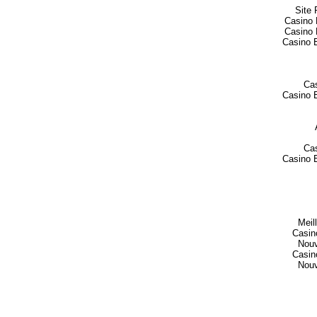
Site 
Casino 
Casino 
Casino E
Cas
Casino E
Cas
Casino E
Meil
Casin
Nouv
Casin
Nouv