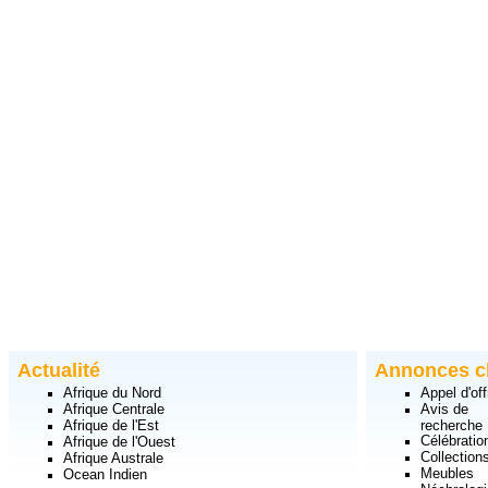
Actualité
Annonces c
Afrique du Nord
Appel d'off
Afrique Centrale
Avis de
Afrique de l'Est
recherche
Célébratio
Afrique de l'Ouest
Collection
Afrique Australe
Meubles
Ocean Indien