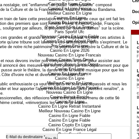
Chr
Casino En Ligne Crypto
 la nostalgie, ont "enflammé" un public "enthousiaste" composé
Casino En Ligne France
n de la Culture et de la Francophonie, Maurice Kouakou Bandama.
Doc
Meilleur Casino En Ligne
Casinos En Ligne
n train de faire cette prestation est constituée de ceux qui ont fait les
Casino En Ligne France
Opi
ation des premiers que sont Amédé Pierre, Ernesto Djédjé, François
Paris Sportif Sur Le Tennis
, soulignant par ailleurs, la présence de "jeunes dames" sur la scène.
Paris Sportif Ufc
Nouveau Casino En Ligne Fiable
 grandes et grands artistes", a-t-il expliqué, invitant ces artistes à
Casino En Ligne Argent Réel
rte qu'une tribune soit laissée à ces artistes pour qu'ils s'expriment. Le
L
Top Casino En Ligne
artie de notre riche patrimoine", a poursuivi le ministre la Culture et de la
c
Casino En Ligne 2026
t
Nouveau Casino En Ligne Francais
l
Bonus Casino Sans Depot
es et nous devons inviter nos compatriotes à sortir" pour assister aux
p
Casino Avec Bonus Sans Depot
 il annoncé des mesures qui seront prises par son département pour que
Casino En Ligne
n pusse avoir le théâtre, la danse et de la bonne musique pour que les
L
Casino En Ligne France
Côte d'Ivoire riche et diversifié en matière d'art".
4
Casino En Ligne
b
Meilleur Casino En Ligne
blic enthousiaste ça veut dire qu'ils ne sont pas dépassés et nous les
j
Casino En Ligne Le Plus Payant
er et leur apporter l'appui nécessaire pour qu'ils pussent renaître", a
‘
Nouveau Casino En Ligne
ie.
c
Casino Retrait Rapide
B
essionnelles, des réflexions sont entre autres au menu de cette 9è
Casino En Ligne
ème central, «réinventons les arts de la scène».
Casino En Ligne Retrait Instantané
L
Meilleur Nouveau Casino En Ligne
n
Casino En Ligne Fiable
i
Casino En Ligne Fiable
e
Casino Crypto En Ligne
f
Casino En Ligne France Légal
d
Paris Sportif
"
E-Mail du destinataire *
Site Paris Sportif Hors Arjel
d