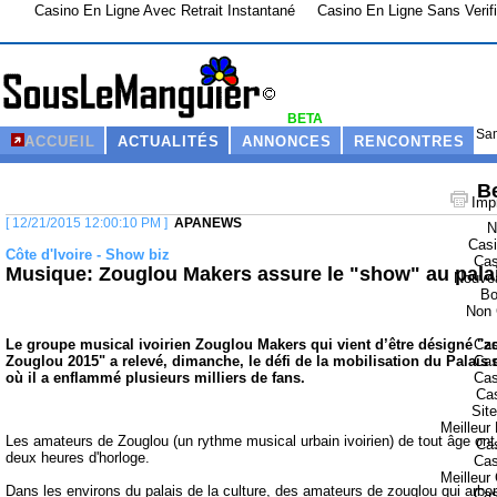
Casino En Ligne Avec Retrait Instantané
Casino En Ligne Sans Verifi
BETA
Sam
ACCUEIL
ACTUALITÉS
ANNONCES
RENCONTRES
Be
Imp
[ 12/21/2015 12:00:10 PM ]
APANEWS
N
Casi
Côte d'Ivoire - Show biz
Cas
Musique: Zouglou Makers assure le "show" au palais
Nouvea
Bo
Non 
Cas
Le groupe musical ivoirien Zouglou Makers qui vient d’être désigné "z
Cas
Zouglou 2015" a relevé, dimanche, le défi de la mobilisation du Palais d
Cas
où il a enflammé plusieurs milliers de fans.
Cas
Sit
Meilleur
Les amateurs de Zouglou (un rythme musical urbain ivoirien) de tout âge ont
Cas
deux heures d'horloge.
Cas
Meilleur
Dans les environs du palais de la culture, des amateurs de zouglou qui arborai
Cas