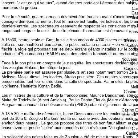
lancent: "c'est ça qui va tuer", quand d'autres portaient fièrement des habit
Cas
membres du groupe.
Cas
Cas
Pour la sécurité, quatre barrages devraient être franchis avant d'avoir accès 
Meil
consigne demeure la même .Tout le monde est fouillé, les tickets et les brass
dernière entrée .Les spectateurs essayent de respecter les consignes mais l'
Cas
rangs sont longs et le soleil de cette période d'harmattan est éprouvant.
Paris
A 15h30, heure locale et Gmt, la salle Anoumabo de 4000 places est pleine. L
Nouveau
salle est surchauffée et peu après, le public réclame en cœur « on veut zoug
Casin
fléchir la régie qui proposait sur les deux écrans géants installés sur le p
T
urbaines d'Anoumanbo (FEMUA) avec des artistes français et autres en attra
Ca
Nouveau 
Face à la non prise en compte de leur requête, les spectateurs décident de se
Bonu
des zouglou Makers, les hôtes du jour.
Casino
La première partie est assurée par plusieurs artistes notamment tonton Zela 
Melissa, Magic diesel, les leaders, Akobo poussière. Ces artistes vibrent av
Cas
personnalités font leur entrée dans la salle de spectacle. Parmi elles, la pr
ivoirienne, Henriette Konan Bedié.
Meil
Casino 
Les ministres de la culture et de la francophonie, Maurice Bandaman, son col
Nouv
Maire de Treichville (Albert Amichia), Paulin Danho Claude (Maire d'Attecoub
Ca
Programme national de cohésion sociale (PNCS) étaient également de la par
Casino E
A 18 h 30 le maître de cérémonie, Isaac Dosso annonce les couleurs. Le déc
Meilleur
part de 10 à 0. Zouglou Markers monte sur scène avec des ovations nourr
Cas
environ deux heures . Le groupe propose des titres de son futur album et pa
Cas
phase avec le groupe "libère" aux sonorités de la révélation "Zougloutique".
Cas
Casino
La solidarité des paires faiseurs de Zouglou a été de mise à travers Konty, P