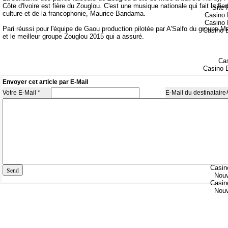
Côte d'Ivoire est fière du Zouglou. C'est une musique nationale qui fait la fie
Site 
culture et de la francophonie, Maurice Bandama.
Casino 
Casino 
Pari réussi pour l'équipe de Gaou production pilotée par A'Salfo du groupe 
Casino E
et le meilleur groupe Zouglou 2015 qui a assuré.
Cas
Casino E
Envoyer cet article par E-Mail
Votre E-Mail *
E-Mail du destinataire 
Cas
Casino E
Meil
Casin
Nouv
Casin
Nouv