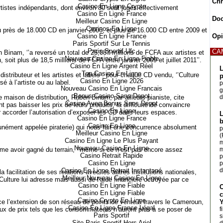
Chr
Casino En Ligne Crypto
artistes indépendants, dont environ 80 sont jugés effectivement
Casino En Ligne France
Doc
Meilleur Casino En Ligne
Casinos En Ligne
u près de 18.000 CD en janvier 2006, et plus de 16.000 CD entre 2009 et
Casino En Ligne France
Opi
Paris Sportif Sur Le Tennis
Paris Sportif Ufc
CA
n Binam, ‘’a reversé un total de 25,087 millions de FCFA aux artistes et
Nouveau Casino En Ligne Fiable
n, soit plus de 18,5 millions de FCFA entre janvier 2009 et juillet 2011’’.
Casino En Ligne Argent Réel
L
Top Casino En Ligne
e distributeur et les artistes et labels : pour chaque CD vendu, ‘’Culture
p
Casino En Ligne 2026
é à l’artiste ou au label.
p
Nouveau Casino En Ligne Francais
g
Bonus Casino Sans Depot
 maison de distribution, Ruben Binam, par ailleurs pianiste, cite
d
Casino Avec Bonus Sans Depot
t pas baisser les prix de leurs produits, la difficulté de convaincre
Casino En Ligne
r accorder l’autorisation d’exposer les CD dans leurs espaces.
L
Casino En Ligne France
b
Casino En Ligne
munément appelée piraterie) qui nous fait une concurrence absolument
p
Meilleur Casino En Ligne
(
Casino En Ligne Le Plus Payant
m
Nouveau Casino En Ligne
ime avoir gagné du terrain, ‘’même si ce n’est pas encore assez
m
Casino Retrait Rapide
p
Casino En Ligne
p
Casino En Ligne Retrait Instantané
d
la facilitation de ses relations avec les autres institutions nationales,
Meilleur Nouveau Casino En Ligne
 Culture lui adresse mais aussi de l’aide financière octroyée par ce
Casino En Ligne Fiable
C
Casino En Ligne Fiable
c
Casino Crypto En Ligne
ce l’extension de son réseau de points de vente à travers le Cameroun,
Casino En Ligne France Légal
ux de prix tels que les consommateurs n’auront plus à se poser de
f
Paris Sportif
s
Site Paris Sportif Hors Arjel