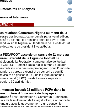
oniques
umentaires et Analyses
nions et Interviews
MEROUN
es relations Cameroun-Nigeria au menu de la
resse
Les journaux camerounais parus vendredi ont
assé au scanner les relations entre ce pays et son
rand voisin le Nigeria, au lendemain de la visite d’Etat
e deux jours du président Biya à Abuja.
a FECAFOOT accorde un sursis de 11 mois au
ureau exécutif de la Ligue de football
Le
résident de la Fédération camerounaise de football
FECAFOOT), Tombi à Roko Sidiki, a rendu publique
ercredi soir une décision prolongeant pour 11 mois le
andat du bureau exécutif et du conseil du comité
rovisoire de gestion (CPG) de la Ligue de football
rofessionnel (LFPC) qui était arrivé à expiration
epuis le 30 avril dernier.
imencam investit 23 milliards FCFA dans la
onstruction d ' une unité de broyage à
Yaoundé
Les Cimenteries du Cameroun (Cimencam),
iliale de la multinationale LafargeHolcim, a annoncé la
ignature avec le gouvernement d’une convention