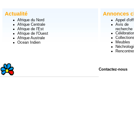
Actualité
Annonces c
Afrique du Nord
Appel d'off
Afrique Centrale
Avis de
Afrique de l'Est
recherche
Célébratio
Afrique de l'Ouest
Collection
Afrique Australe
Meubles
Ocean Indien
Néchrologi
Rencontre
Contactez-nous