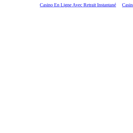
Casino En Ligne Avec Retrait Instantané
Casin