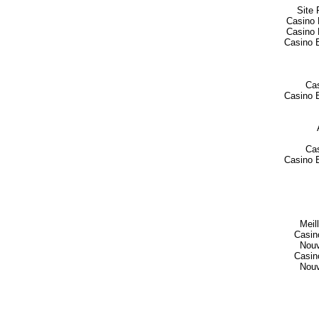
Site 
Casino 
Casino 
Casino E
Cas
Casino E
Cas
Casino E
Meil
Casin
Nouv
Casin
Nouv