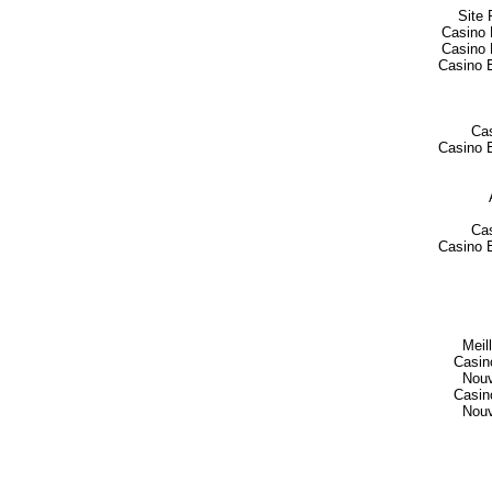
Site 
Casino 
Casino 
Casino E
Cas
Casino E
Cas
Casino E
Meil
Casin
Nouv
Casin
Nouv