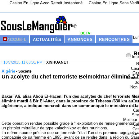
Casino En Ligne Avec Retrait Instantané
Casino En Ligne Sans Verifi
BETA
Lun
ACCUEIL
ACTUALITÉS
ANNONCES
RENCONTRES
Be
Imp
[ 10/7/2015 11:03:01 PM ]
XINHUANET
N
Casi
Algérie
- Societe
Cas
Un acolyte du chef terroriste Belmokhtar éliminé à l
Nouvea
Bo
Non 
Cas
Bakari Ali, alias Abou El-Hacen, l'un des acolytes du chef terroriste Mo
Cas
éliminé mardi à Bir El-Atter, dans la province de Tébessa (630 km au su
Cas
algérienne, a indiqué mercredi dans un communiqué le ministère de la
Cas
Sit
Meilleur
Cette opération rendue possible grâce à "l'exploitation de renseignements",
Cas
un pistolet mitrailleur de type kalachnikov et des munitions.
Cas
La même source précise que ce terroriste "était l'un des premiers criminels a
Meilleur
compagnie de sa femme en 1995, avant de se rendre dans la région du Sahel
Cas