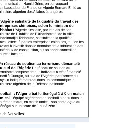
ommunication Hamid Grine, en convoquant
'ambassadeur de France en Algérie Bernard Emié au
inistère algérien des Affaires étrangères.
'Algérie satisfaite de la qualité du travail des
ntreprises chinoises, selon le ministre de
'Habitat
L'Algérie s'est dite, par le biais de son
inistre de l'Habitat, de l'Urbanisme et de la Ville,
bdelmadjid Tebboune, satisfaite de la qualité du
ravail effectué par les entreprises chinoises, tout en les
nvitant à investir dans le domaine de la fabrication des
atériaux de construction, a-t-on appris samedi de
ources locales.
n réseau de soutien au terrorisme démantelé
u sud de l'Algérie
Un réseau de soutien au
errorisme composé de huit individus a été démantelé
ardi à Ouargla, au sud de l'Algérie, par l'armée du
ays, a indiqué mercredi dans un communiqué le
inistère algérien de la Défense nationale.
ootball : l'Algérie bat le Sénégal 1 à 0 en match
mical
L'équipé algérienne de football a battu dans la
oirée de mardi, en match amical, son homologue du
énégal sur un score de 1 but à zéro.
s de Nouvelles