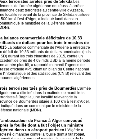
eux terroristes arrêtés près de Skikda
Les
léments de l'armée algérienne ont réussi à arrêter
imanche deux terroristes au centre-ville d'Azzaba,
ne localité relevant de la province de Skikda et située
 500 km à l'est d'Alger, a indiqué lundi dans un
ommuniqué le ministère de la Défense nationale
MDN).
a balance commerciale déficitaire de 10,33
illiards de dollars pour les trois trimestres de
015
La balance commerciale de l'Algérie a enregistré
n déficit de 10,33 milliards de dollars américains (mds
SD) durant les trois trimestres de 2015, contre un
xcédent de près de 4,09 mds USD à la même période
ne année plus tôt, a rapporté mercredi l'agence de
resse officielle APS citant un bilan du Centre national
e l'informatique et des statistiques (CNIS) relevant des
.
ouanes algériennes.
rois terroristes tués près de Boumerdès
L'armée
lgérienne a éliminé dans la matinée de mardi trois
erroristes à Baghlia, une localité relevant de la
rovince de Boumerdès située à 100 km à l'est d'Alger,
 indiqué dans un communiqué le ministère de la
éfense nationale (MDN).
'ambassadeur de France à Alger convoqué
près la fouille dont a fait l'objet un ministre
lgérien dans un aéroport parisien
L'Algérie a
rotesté dimanche contre la fouille dont a fait l'objet,
amedi dans un aéroport parisien, le ministre de la