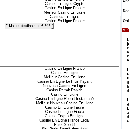
Chr
Casino En Ligne Crypto
Casino En Ligne France
Doc
Meilleur Casino En Ligne
Casinos En Ligne
Casino En Ligne France
Opi
Paris Sportif Sur Le Tennis
E-Mail du destinataire *
Paris Sportif Ufc
ALG
Nouveau Casino En Ligne Fiable
Casino En Ligne Argent Réel
L
Top Casino En Ligne
j
Casino En Ligne 2026
i
Nouveau Casino En Ligne Francais
n
Bonus Casino Sans Depot
l
Casino Avec Bonus Sans Depot
b
Casino En Ligne
Casino En Ligne France
L
Casino En Ligne
r
Meilleur Casino En Ligne
B
Casino En Ligne Le Plus Payant
d
Nouveau Casino En Ligne
l
Casino Retrait Rapide
d
Casino En Ligne
Casino En Ligne Retrait Instantané
L
Meilleur Nouveau Casino En Ligne
d
Casino En Ligne Fiable
L
Casino En Ligne Fiable
a
Casino Crypto En Ligne
d
Casino En Ligne France Légal
c
Paris Sportif
Site Paris Sportif Hors Arjel