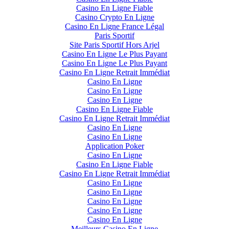
Casino En Ligne Fiable
Casino Crypto En Ligne
Casino En Ligne France Légal
Paris Sportif
Site Paris Sportif Hors Arjel
Casino En Ligne Le Plus Payant
Casino En Ligne Le Plus Payant
Casino En Ligne Retrait Immédiat
Casino En Ligne
Casino En Ligne
Casino En Ligne
Casino En Ligne Fiable
Casino En Ligne Retrait Immédiat
Casino En Ligne
Casino En Ligne
Application Poker
Casino En Ligne
Casino En Ligne Fiable
Casino En Ligne Retrait Immédiat
Casino En Ligne
Casino En Ligne
Casino En Ligne
Casino En Ligne
Casino En Ligne
Meilleurs Casino En Ligne