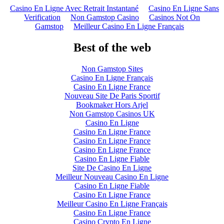
Casino En Ligne Avec Retrait Instantané
Casino En Ligne Sans
Verification
Non Gamstop Casino
Casinos Not On
Gamstop
Meilleur Casino En Ligne Français
Best of the web
Non Gamstop Sites
Casino En Ligne Français
Casino En Ligne France
Nouveau Site De Paris Sportif
Bookmaker Hors Arjel
Non Gamstop Casinos UK
Casino En Ligne
Casino En Ligne France
Casino En Ligne France
Casino En Ligne France
Casino En Ligne Fiable
Site De Casino En Ligne
Meilleur Nouveau Casino En Ligne
Casino En Ligne Fiable
Casino En Ligne France
Meilleur Casino En Ligne Français
Casino En Ligne France
Casino Crypto En Ligne