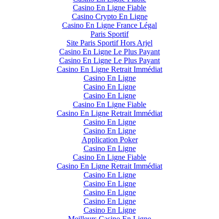
Casino En Ligne Fiable
Casino Crypto En Ligne
Casino En Ligne France Légal
Paris Sportif
Site Paris Sportif Hors Arjel
Casino En Ligne Le Plus Payant
Casino En Ligne Le Plus Payant
Casino En Ligne Retrait Immédiat
Casino En Ligne
Casino En Ligne
Casino En Ligne
Casino En Ligne Fiable
Casino En Ligne Retrait Immédiat
Casino En Ligne
Casino En Ligne
Application Poker
Casino En Ligne
Casino En Ligne Fiable
Casino En Ligne Retrait Immédiat
Casino En Ligne
Casino En Ligne
Casino En Ligne
Casino En Ligne
Casino En Ligne
Meilleurs Casino En Ligne