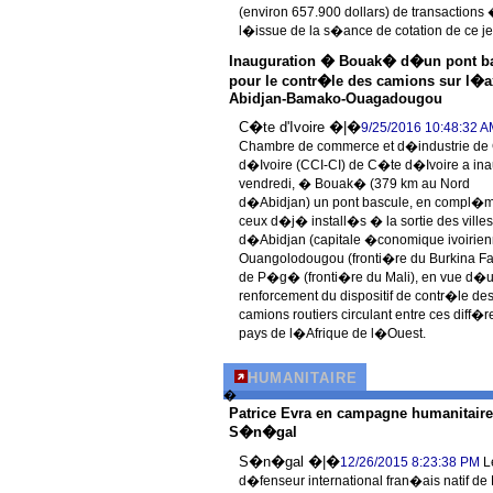
(environ 657.900 dollars) de transactions
l�issue de la s�ance de cotation de ce je
Inauguration � Bouak� d�un pont b
pour le contr�le des camions sur l�a
Abidjan-Bamako-Ouagadougou
C�te d'Ivoire �|�
9/25/2016 10:48:32 A
Chambre de commerce et d�industrie de
d�Ivoire (CCI-CI) de C�te d�Ivoire a in
vendredi, � Bouak� (379 km au Nord
d�Abidjan) un pont bascule, en compl�m
ceux d�j� install�s � la sortie des villes
d�Abidjan (capitale �conomique ivoirien
Ouangolodougou (fronti�re du Burkina Fa
de P�g� (fronti�re du Mali), en vue d�
renforcement du dispositif de contr�le de
camions routiers circulant entre ces diff�r
pays de l�Afrique de l�Ouest.
HUMANITAIRE
�
Patrice Evra en campagne humanitaire
S�n�gal
S�n�gal �|�
12/26/2015 8:23:38 PM
L
d�fenseur international fran�ais natif de