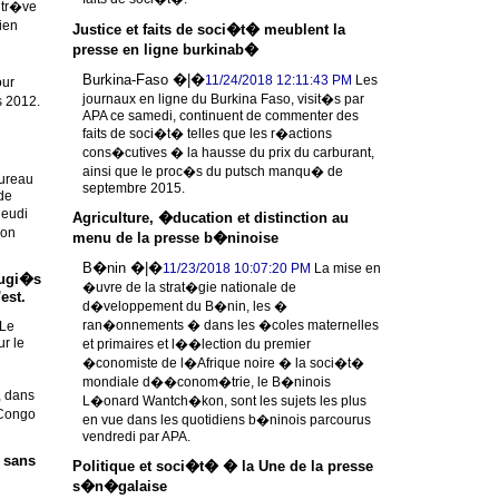
 tr�ve
ien
Justice et faits de soci�t� meublent la
presse en ligne burkinab�
Burkina-Faso �|�
11/24/2018 12:11:43 PM
Les
our
journaux en ligne du Burkina Faso, visit�s par
s 2012.
APA ce samedi, continuent de commenter des
faits de soci�t� telles que les r�actions
cons�cutives � la hausse du prix du carburant,
ainsi que le proc�s du putsch manqu� de
ureau
septembre 2015.
de
jeudi
Agriculture, �ducation et distinction au
ion
menu de la presse b�ninoise
B�nin �|�
11/23/2018 10:07:20 PM
La mise en
fugi�s
�uvre de la strat�gie nationale de
est.
d�veloppement du B�nin, les �
ran�onnements � dans les �coles maternelles
Le
r le
et primaires et l��lection du premier
�conomiste de l�Afrique noire � la soci�t�
mondiale d��conom�trie, le B�ninois
, dans
L�onard Wantch�kon, sont les sujets les plus
 Congo
en vue dans les quotidiens b�ninois parcourus
vendredi par APA.
 sans
Politique et soci�t� � la Une de la presse
s�n�galaise