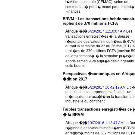
l�Afrique centrale (CEMAC), selon un
communiqu� publi� mardi parle minist�
Finances.
BRVM : Les transactions hebdomadair
replient de 370 millions FCFA
Afrique �|�
5/28/2017 11:10:07 AM
Les
transactions enregistr�es � la Bourse
r�gionale des valeurs mobili�res (BRVM
durant la semaine du 22 au 26 mai 2017 s
repli�es de 370 millions FCFA (environ 5
dollars) compar� � la semaine pr�c�de
appris samedi APA aupr�s des dirigeants
cette bourse.
Perspectives �conomiques en Afrique
�dition 2017
Afrique �|�
5/23/2017 10:42:12 AM
Lib�r
potentiel des entrepreneurs africains, un
pr�requis pour acc�l�rer la transformat
industrielle du continent
Faibles transactions enregistr�es ce j
� la BRVM
Afrique �|�
10/7/2016 1:13:47 AM
La Bo
r�gionale des valeurs mobili�res (BRVM
enregistr� moins de 387 millions de FCFA