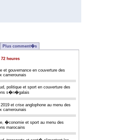
Plus comment�s
 72 heures
ue et gouvernance en couverture des
ux camerounais
d, politique et sport en couverture des
iens s�n�galais
 2019 et crise anglophone au menu des
ux camerounais
que, �conomie et sport au menu des
iens marocains