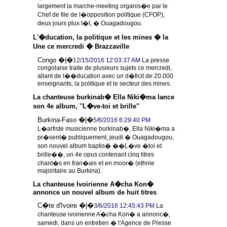
largement la marche-meeting organis�e par le
Chef de file de l�opposition politique (CFOP),
deux jours plus t�t, � Ouagadougou.
L'�ducation, la politique et les mines � la
Une ce mercredi � Brazzaville
Congo �|�
12/15/2016 12:03:37 AM
La presse
congolaise traite de plusieurs sujets ce mercredi,
allant de l��ducation avec un d�ficit de 20.000
enseignants, la politique et le secteur des mines.
La chanteuse burkinab� Ella Niki�ma lance
son 4e album, ''L�ve-toi et brille''
Burkina-Faso �|�
5/6/2016 6:29:40 PM
L�artiste musicienne burkinab�, Ella Niki�ma a
pr�sent� publiquement, jeudi � Ouagadougou,
son nouvel album baptis� ��L�ve �toi et
brille��, un 4e opus contenant cinq titres
chant�s en fran�ais et en moor� (ethnie
majoritaire au Burkina).
La chanteuse Ivoirienne A�cha Kon�
annonce un nouvel album de huit titres
C�te d'Ivoire �|�
3/6/2016 12:45:43 PM
La
chanteuse ivoirienne A�cha Kon� a annonc�,
samedi, dans un entretien � l'Agence de Presse