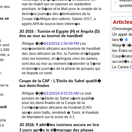
Maoulou
vue du match qui va opposer en septembre
quotid
re des
prochain, le B�nin et le Mali pour le compte de la
derni�re journ�e des �liminatoires de la
es se
Coupe d�Afrique des nations, Gabon 2017, a
Articl
appris APA de source bien inform�e.
Chronologi
JO 2016 : Tunisie et Egypte (H) et Angola (D)
Un appel d
dos au mur au tournoi de handball
lanc�
�
)
Afrique �|�
8/14/2016 2:50:49 PM
Les
e sont
Malgr� l�A
repr�sentants africains aux tournois de handball
92.000
les Etats-
des Jeux africains de Rio, la Tunisie et l�Egypte
nte, a
Coop�ration
chez les hommes, et l�Angola chez les dames,
 de
accord�s 
sont dos au mur au moment d�aborder la 5�me
Le Centre 
et derni�re journ�e de la phase de groupes qui
,
se dispute ce lundi.
Coupe de la CAF : L'Etoile du Sahel qualifi�
er le
aux demi-finales
Afrique �|�
8/13/2016 8:53:55 AM
Le club
ion
tunisien de l�Etoile du Sahel s�est qualifi�
pour les demi-finales de la Coupe de la
eudi
Conf�d�ration africaine de Football (CAF)
apr�s avoir battu, vendredi � Tunis, le Kawkab
de Marrakech sur le score de 3-1.
urse
JO 2016: 9 athl�tes ivoiriens encore en lice
) a
3 jours apr�s le d�marrage des phases