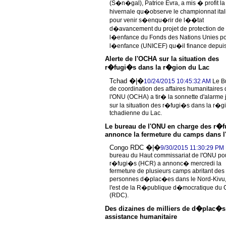
(S�n�gal), Patrice Evra, a mis � profit la
hivernale qu�observe le championnat ital
pour venir s�enqu�rir de l��tat
d�avancement du projet de protection de
l�enfance du Fonds des Nations Unies p
l�enfance (UNICEF) qu�il finance depui
Alerte de l'OCHA sur la situation des
r�fugi�s dans la r�gion du Lac
Tchad �|�
10/24/2015 10:45:32 AM
Le B
de coordination des affaires humanitaires 
l'ONU (OCHA) a tir� la sonnette d'alarme 
sur la situation des r�fugi�s dans la r�g
tchadienne du Lac.
Le bureau de l'ONU en charge des r�
annonce la fermeture du camps dans l'
Congo RDC �|�
9/30/2015 11:30:29 PM
bureau du Haut commissariat de l'ONU pou
r�fugi�s (HCR) a annonc� mercredi la
fermeture de plusieurs camps abritant des
personnes d�plac�es dans le Nord-Kivu
l'est de la R�publique d�mocratique du
(RDC).
Des dizaines de milliers de d�plac�s
assistance humanitaire