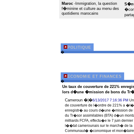
Maroc
-Immigration, la question
S�n
f�minine et culture au menu des
�cono
quotidiens marocains
part
POLITIQUE
�
ECONOMIE ET FINANCES
�
Un taux de couverture de 221% enregi
lors d�une �mission de bons du Tr
Cameroun �|�
6/13/2017 7:16:36 PM
Un
de couverture de l�ordre de 221% a �t�
enregistr� au cours d�une �mission de
du Tr�sor assimilables (BTA) d�un monta
milliards FCFA, effectu�e le 7 juin dernier
l��tat camerounais sur le march� de la
Communaut� �conomique et mon�taire