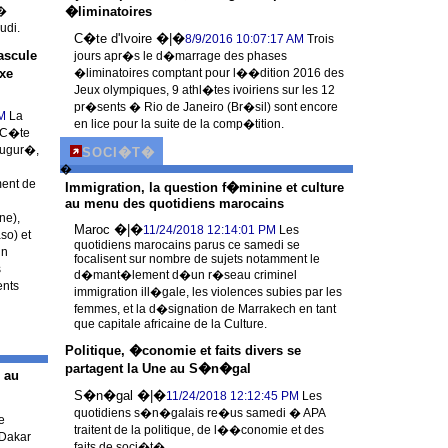
 �
�liminatoires
udi.
C�te d'Ivoire �|�
8/9/2016 10:07:17 AM
Trois
ascule
jours apr�s le d�marrage des phases
xe
�liminatoires comptant pour l��dition 2016 des
Jeux olympiques, 9 athl�tes ivoiriens sur les 12
pr�sents � Rio de Janeiro (Br�sil) sont encore
M
La
en lice pour la suite de la comp�tition.
 C�te
augur�,
SOCI�T�
�
ent de
Immigration, la question f�minine et culture
au menu des quotidiens marocains
ne),
Maroc �|�
11/24/2018 12:14:01 PM
Les
so) et
quotidiens marocains parus ce samedi se
un
focalisent sur nombre de sujets notamment le
s
d�mant�lement d�un r�seau criminel
ents
immigration ill�gale, les violences subies par les
femmes, et la d�signation de Marrakech en tant
que capitale africaine de la Culture.
Politique, �conomie et faits divers se
partagent la Une au S�n�gal
 au
S�n�gal �|�
11/24/2018 12:12:45 PM
Les
quotidiens s�n�galais re�us samedi � APA
e
traitent de la politique, de l��conomie et des
 Dakar
faits de soci�t�.