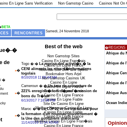
sino En Ligne Sans Verification
Non Gamstop Casino
Casinos Not On
�
BETA
Samedi, 24 Novembre 2018
NCES
RENCONTRES
Best of the web
�REGIONS 
ique�-�
Afrique du 
Non Gamstop Sites
Casino En Ligne Fran�ais
e de
Afrique de l
Togo
La reprise des activit�s � la
�-�
Casino En Ligne France
CENI alimente les sites d�informations
Nouveau Site De Paris Sportif
�
Afrique Cen
togolais
Bookmaker Hors Arjel
8/10/2018 11:09:44 AM
Non Gamstop Casinos UK
di �
Casino En Ligne
Afrique de l
,
Cameroun
Un taux de couverture de
�-�
Casino En Ligne France
 du
Casino En Ligne France
221% enregistr� lors d�une �mission de
Afrique Aus
�
ement
Casino En Ligne France
bons du Tr�sor
Casino En Ligne Fiable
6/13/2017 7:16:36 PM
Ocean Indi
acky
Site De Casino En Ligne
Meilleur Nouveau Casino En Ligne
Maroc
La COP22 et les tractations pour
�-�
Casino En Ligne Fiable
la formaton d'un nouveau gouvernement �
�
Casino En Ligne France
la Une des quotidiens marocains
t
Meilleur Casino En Ligne Fran�ais
Opinio
11/14/2016 11:54:43 AM
Casino En Ligne France