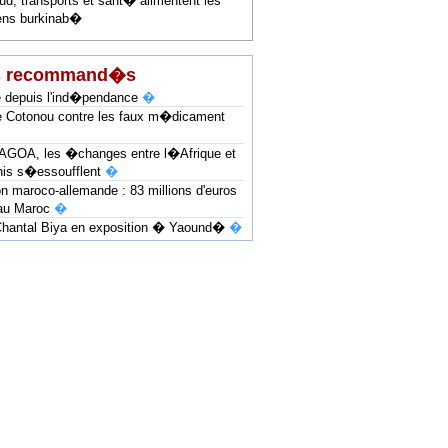
d, transports et sant� alimentent les
iens burkinab�
es recommand�s
e depuis l'ind�pendance
�
e Cotonou contre les faux m�dicament
GOA, les �changes entre l�Afrique et
unis s�essoufflent
�
 maroco-allemande : 83 millions d'euros
au Maroc
�
Chantal Biya en exposition � Yaound�
�