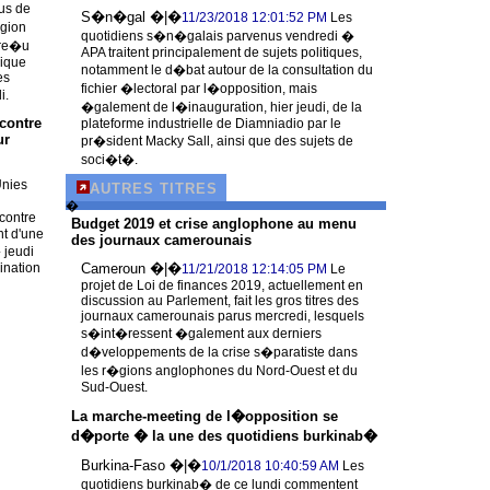
us de
S�n�gal �|�
11/23/2018 12:01:52 PM
Les
gion
quotidiens s�n�galais parvenus vendredi �
 re�u
APA traitent principalement de sujets politiques,
dique
notamment le d�bat autour de la consultation du
es
fichier �lectoral par l�opposition, mais
i.
�galement de l�inauguration, hier jeudi, de la
contre
plateforme industrielle de Diamniadio par le
ur
pr�sident Macky Sall, ainsi que des sujets de
soci�t�.
Unies
AUTRES TITRES
�
contre
Budget 2019 et crise anglophone au menu
nt d'une
des journaux camerounais
 jeudi
ination
Cameroun �|�
11/21/2018 12:14:05 PM
Le
projet de Loi de finances 2019, actuellement en
discussion au Parlement, fait les gros titres des
journaux camerounais parus mercredi, lesquels
s�int�ressent �galement aux derniers
d�veloppements de la crise s�paratiste dans
les r�gions anglophones du Nord-Ouest et du
Sud-Ouest.
La marche-meeting de l�opposition se
d�porte � la une des quotidiens burkinab�
Burkina-Faso �|�
10/1/2018 10:40:59 AM
Les
quotidiens burkinab� de ce lundi commentent