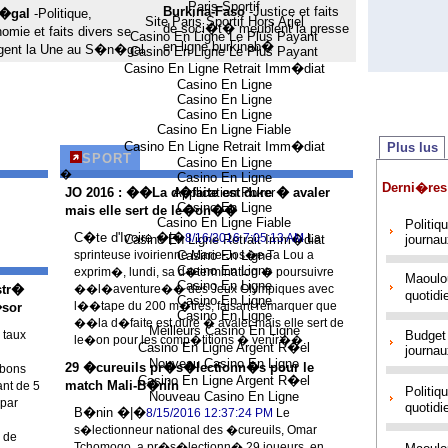
Paris Sportif
Burkina-Faso
-Justice et faits
�gal
-Politique,
Site Paris Sportif Hors Arjel
de soci�t� meublent la presse
mie et faits divers se
Casino En Ligne Le Plus Payant
en ligne burkinab�
agent la Une au S�n�gal
Casino En Ligne Le Plus Payant
Casino En Ligne Retrait Imm�diat
Casino En Ligne
Casino En Ligne
Casino En Ligne
Casino En Ligne Fiable
Casino En Ligne Retrait Imm�diat
Plus lus
SPORT
Casino En Ligne
�
Casino En Ligne
Derni�res
Application Poker
JO 2016 : ��La d�faite est dure � avaler
Casino En Ligne
mais elle sert de le�on��
Casino En Ligne Fiable
Politiq
C�te d'Ivoire �|�
8/16/2016 7:05:13 AM
La
Casino En Ligne Retrait Imm�diat
journa
Casino En Ligne
sprinteuse ivoirienne Marie-Jos�e Ta Lou a
Casino En Ligne
exprim�, lundi, sa d�termination � poursuivre
Maoulou
Casino En Ligne
str�
��l�aventure�� des Jeux Olympiques avec
quotid
Casino En Ligne
l��tape du 200 m�tres, faisant remarquer que
�sor
Casino En Ligne
��la d�faite est dure � avaler mais elle sert de
Meilleurs Casino En Ligne
 taux
Budget
le�on pour les comp�titions � venir��.
Casino En Ligne Argent R�el
journa
Nouveau Casino En Ligne
29 �cureuils pr�s�lectionn�s pour le
 bons
Casino En Ligne Argent R�el
match Mali-B�nin
nt de 5
Politi
Nouveau Casino En Ligne
 par
quotid
B�nin �|�
8/15/2016 12:37:24 PM
Le
s�lectionneur national des �cureuils, Omar
 de
Tchomogo, a pr�s�lectionn� 29 joueurs, en