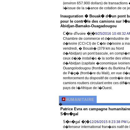
(environ 657.900 dollars) de transactions
l�issue de la s�ance de cotation de ce je
Inauguration � Bouak� d�un pont b
pour le contr�le des camions sur l�a
Abidjan-Bamako-Ouagadougou
C�te d'Ivoire �|�
9/25/2016 10:48:32 A
Chambre de commerce et d�industrie de
d�Ivoire (CCI-CI) de C�te d�Ivoire a in
vendredi, � Bouak� (379 km au Nord
d�Abidjan) un pont bascule, en compl�m
ceux d�j� install�s � la sortie des villes
d�Abidjan (capitale �conomique ivoirien
Ouangolodougou (fronti�re du Burkina Fa
de P�g� (fronti�re du Mali), en vue d�
renforcement du dispositif de contr�le de
camions routiers circulant entre ces diff�r
pays de l�Afrique de l�Ouest.
HUMANITAIRE
�
Patrice Evra en campagne humanitaire
S�n�gal
S�n�gal �|�
12/26/2015 8:23:38 PM
L
d�fenseur international fran�ais natif de