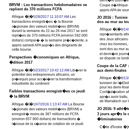
derni�re journ�e 
BRVM : Les transactions hebdomadaires se
Coupe d�Afrique d
replient de 370 millions FCFA
appris APA de sou
Afrique �|�
5/28/2017 11:10:07 AM
Les
JO 2016 : Tunisie 
transactions enregistr�es � la Bourse
dos au mur au to
r�gionale des valeurs mobili�res (BRVM)
Afrique �|�
8/14
durant la semaine du 22 au 26 mai 2017 se sont
repr�sentants afri
repli�es de 370 millions FCFA (environ 592.000
des Jeux africains
dollars) compar� � la semaine pr�c�dente, a
chez les hommes, 
appris samedi APA aupr�s des dirigeants de
sont dos au mur 
cette bourse.
et derni�re journ
Perspectives �conomiques en Afrique,
se dispute ce lundi
�dition 2017
Coupe de la CAF :
Afrique �|�
5/23/2017 10:42:12 AM
Lib�rer le
aux demi-finales
potentiel des entrepreneurs africains, un
Afrique �|�
8/13
pr�requis pour acc�l�rer la transformation
tunisien de l�Etoi
industrielle du continent
pour les demi-fina
Faibles transactions enregistr�es ce jeudi
Conf�d�ration afr
� la BRVM
apr�s avoir battu
de Marrakech sur l
Afrique �|�
10/7/2016 1:13:47 AM
La Bourse
JO 2016: 9 athl�te
r�gionale des valeurs mobili�res (BRVM) a
3 jours apr�s le
enregistr� moins de 387 millions de FCFA
(environ 657.900 dollars) de transactions �
�liminatoires
l�issue de la s�ance de cotation de ce jeudi.
C�te d'Ivoire �