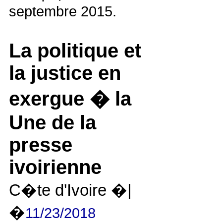
septembre 2015.
La politique et
la justice en
exergue � la
Une de la
presse
ivoirienne
C�te d'Ivoire �|
�
11/23/2018