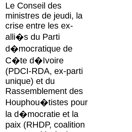
Le Conseil des
ministres de jeudi, la
crise entre les ex-
alli�s du Parti
d�mocratique de
C�te d�Ivoire
(PDCI-RDA, ex-parti
unique) et du
Rassemblement des
Houphou�tistes pour
la d�mocratie et la
paix (RHDP, coalition