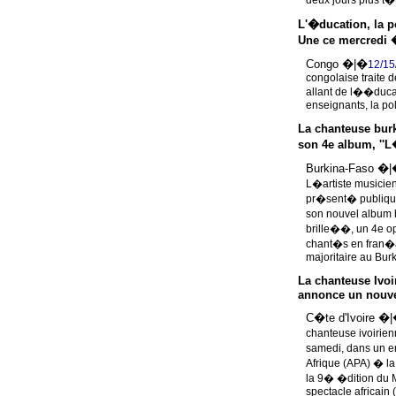
deux jours plus t
L'�ducation, la p
Une ce mercredi 
Congo �|�
12/15
congolaise traite d
allant de l��duca
enseignants, la pol
La chanteuse bur
son 4e album, ''L�v
Burkina-Faso �
L�artiste musicie
pr�sent� publiqu
son nouvel album
brille��, un 4e op
chant�s en fran�a
majoritaire au Burk
La chanteuse Iv
annonce un nouvel
C�te d'Ivoire �
chanteuse ivoiri
samedi, dans un e
Afrique (APA) � la
la 9� �dition du 
spectacle africain 