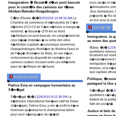
Inauguration � Bouak� d�un pont bascule
jours apr�s le d
pour le contr�le des camions sur l�axe
�liminatoires com
Abidjan-Bamako-Ouagadougou
Jeux olympiques, 9
pr�sents � Rio de
C�te d'Ivoire �|�
9/25/2016 10:48:32 AM
La
en lice pour la sui
Chambre de commerce et d�industrie de C�te
d�Ivoire (CCI-CI) de C�te d�Ivoire a inaugur�,
SOCI�T�
vendredi, � Bouak� (379 km au Nord
�
d�Abidjan) un pont bascule, en compl�ment de
Immigration, la q
ceux d�j� install�s � la sortie des villes
au menu des quot
d�Abidjan (capitale �conomique ivoirienne),
Maroc �|�
11/24
Ouangolodougou (fronti�re du Burkina Faso) et
quotidiens maroca
de P�g� (fronti�re du Mali), en vue d�un
focalisent sur nom
renforcement du dispositif de contr�le des
d�mant�lement d
camions routiers circulant entre ces diff�rents
immigration ill�gal
pays de l�Afrique de l�Ouest.
femmes, et la d�s
que capitale africa
HUMANITAIRE
Politique, �conom
�
partagent la Une
Patrice Evra en campagne humanitaire au
S�n�gal
S�n�gal �|�
1
quotidiens s�n�g
S�n�gal �|�
12/26/2015 8:23:38 PM
Le
traitent de la pol
d�fenseur international fran�ais natif de Dakar
faits de soci�t�.
(S�n�gal), Patrice Evra, a mis � profit la tr�ve
hivernale qu�observe le championnat italien
Justice et faits 
pour venir s�enqu�rir de l��tat
presse en ligne 