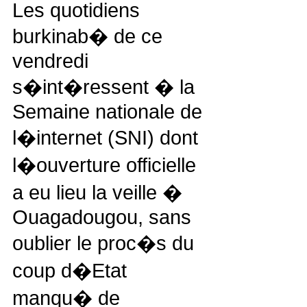
Les quotidiens
burkinab� de ce
vendredi
s�int�ressent � la
Semaine nationale de
l�internet (SNI) dont
l�ouverture officielle
a eu lieu la veille �
Ouagadougou, sans
oublier le proc�s du
coup d�Etat
manqu� de