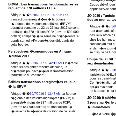
derni�re journ�e 
BRVM : Les transactions hebdomadaires se
Coupe d�Afrique d
replient de 370 millions FCFA
appris APA de sou
Afrique �|�
5/28/2017 11:10:07 AM
Les
JO 2016 : Tunisie 
transactions enregistr�es � la Bourse
dos au mur au to
r�gionale des valeurs mobili�res (BRVM)
Afrique �|�
8/14
durant la semaine du 22 au 26 mai 2017 se sont
repr�sentants afri
repli�es de 370 millions FCFA (environ 592.000
des Jeux africains
dollars) compar� � la semaine pr�c�dente, a
chez les hommes, 
appris samedi APA aupr�s des dirigeants de
sont dos au mur 
cette bourse.
et derni�re journ
Perspectives �conomiques en Afrique,
se dispute ce lundi
�dition 2017
Coupe de la CAF :
Afrique �|�
5/23/2017 10:42:12 AM
Lib�rer le
aux demi-finales
potentiel des entrepreneurs africains, un
Afrique �|�
8/13
pr�requis pour acc�l�rer la transformation
tunisien de l�Etoi
industrielle du continent
pour les demi-fina
Faibles transactions enregistr�es ce jeudi
Conf�d�ration afr
� la BRVM
apr�s avoir battu
de Marrakech sur l
Afrique �|�
10/7/2016 1:13:47 AM
La Bourse
JO 2016: 9 athl�te
r�gionale des valeurs mobili�res (BRVM) a
3 jours apr�s le
enregistr� moins de 387 millions de FCFA
(environ 657.900 dollars) de transactions �
�liminatoires
l�issue de la s�ance de cotation de ce jeudi.
C�te d'Ivoire �