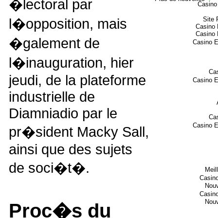
�lectoral par
Casino
Site 
l�opposition, mais
Casino 
Casino 
�galement de
Casino E
l�inauguration, hier
Cas
jeudi, de la plateforme
Casino E
industrielle de
Diamniadio par le
Cas
Casino E
pr�sident Macky Sall,
ainsi que des sujets
de soci�t�.
Meil
Casin
Nouv
Casin
Nouv
Proc�s du