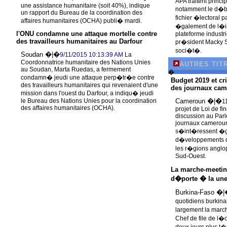
APA traitent princi
une assistance humanitaire (soit 40%), indique
notamment le d�ba
un rapport du Bureau de la coordination des
fichier �lectoral 
affaires humanitaires (OCHA) publi� mardi.
�galement de l�ina
l'ONU condamne une attaque mortelle contre
plateforme industr
des travailleurs humanitaires au Darfour
pr�sident Macky Sa
soci�t�.
Soudan �|�
9/11/2015 10:13:39 AM
La
Coordonnatrice humanitaire des Nations Unies
AUTRES TIT
au Soudan, Marta Ruedas, a fermement
�
condamn� jeudi une attaque perp�tr�e contre
Budget 2019 et c
des travailleurs humanitaires qui revenaient d'une
des journaux cam
mission dans l'ouest du Darfour, a indiqu� jeudi
le Bureau des Nations Unies pour la coordination
Cameroun �|�
1
des affaires humanitaires (OCHA).
projet de Loi de f
discussion au Parle
journaux cameroun
s�int�ressent �g
d�veloppements de
les r�gions anglo
Sud-Ouest.
La marche-meetin
d�porte � la une
Burkina-Faso �
quotidiens burkin
largement la marc
Chef de file de l�