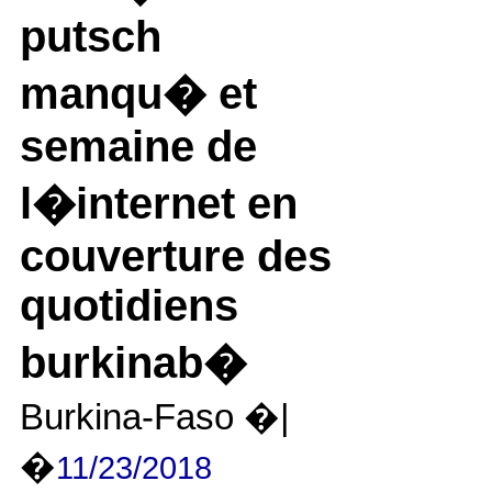
putsch
manqu� et
semaine de
l�internet en
couverture des
quotidiens
burkinab�
Burkina-Faso �|
�
11/23/2018