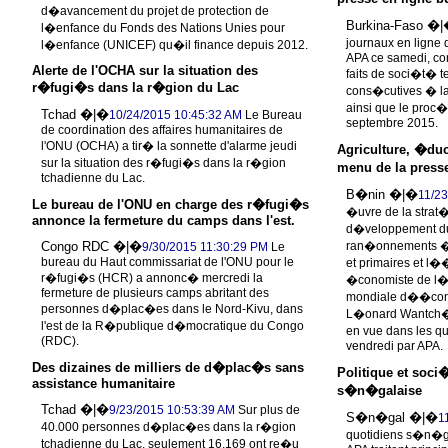
d�avancement du projet de protection de
Burkina-Faso �
l�enfance du Fonds des Nations Unies pour
journaux en ligne 
l�enfance (UNICEF) qu�il finance depuis 2012.
APA ce samedi, co
Alerte de l'OCHA sur la situation des
faits de soci�t� t
r�fugi�s dans la r�gion du Lac
cons�cutives � la
ainsi que le proc
Tchad �|�
10/24/2015 10:45:32 AM
Le Bureau
septembre 2015.
de coordination des affaires humanitaires de
l'ONU (OCHA) a tir� la sonnette d'alarme jeudi
Agriculture, �duc
sur la situation des r�fugi�s dans la r�gion
menu de la press
tchadienne du Lac.
B�nin �|�
11/2
Le bureau de l'ONU en charge des r�fugi�s
�uvre de la strat�
annonce la fermeture du camps dans l'est.
d�veloppement du
Congo RDC �|�
ran�onnements � 
9/30/2015 11:30:29 PM
Le
bureau du Haut commissariat de l'ONU pour le
et primaires et l�
r�fugi�s (HCR) a annonc� mercredi la
�conomiste de l�
fermeture de plusieurs camps abritant des
mondiale d��cono
personnes d�plac�es dans le Nord-Kivu, dans
L�onard Wantch�ko
l'est de la R�publique d�mocratique du Congo
en vue dans les q
(RDC).
vendredi par APA.
Des dizaines de milliers de d�plac�s sans
Politique et soci
assistance humanitaire
s�n�galaise
Tchad �|�
9/23/2015 10:53:39 AM
Sur plus de
S�n�gal �|�
1
40.000 personnes d�plac�es dans la r�gion
quotidiens s�n�g
tchadienne du Lac, seulement 16.169 ont re�u