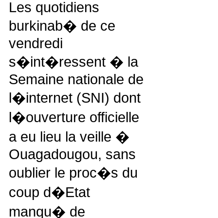
Les quotidiens
burkinab� de ce
vendredi
s�int�ressent � la
Semaine nationale de
l�internet (SNI) dont
l�ouverture officielle
a eu lieu la veille �
Ouagadougou, sans
oublier le proc�s du
coup d�Etat
manqu� de