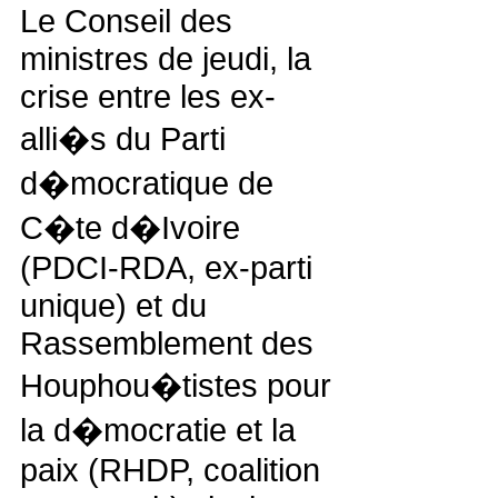
Le Conseil des
ministres de jeudi, la
crise entre les ex-
alli�s du Parti
d�mocratique de
C�te d�Ivoire
(PDCI-RDA, ex-parti
unique) et du
Rassemblement des
Houphou�tistes pour
la d�mocratie et la
paix (RHDP, coalition