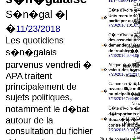
11/14/2016 11:54
Cas
Cas
C�te d'Ivoire
�
S�n�gal �|
Cas
Unis recrute 40
�
Cas
participer au ca
Meil
�
7/23/2016 10:16:
11/23/2018
Cas
C�te d'Ivoire
�
Paris
Les quotidiens
des associatio
�
demandent l�ar
Nouveau
s�n�galais
de troubles��
Casin
7/23/2016 9:44:0
T
Ca
parvenus vendredi �
Afrique
BRV
�-�
Nouveau 
�
valeur des trans
Bonu
APA traitent
7/23/2016 9:42:3
Casino
principalement de
Cameroun
�-�
Cas
reverse 86,5 mi
�
municipalit�s
Meil
sujets politiques,
Casino 
7/23/2016 9:41:2
Nouv
notamment le d�bat
Ca
C�te d'Ivoire
�
d�importants 
autour de la
Casino En
�
Bouak� apr�s la
Meilleur
contre le prix d
Cas
consultation du fichier
7/23/2016 9:39:3
Cas
Cas
Plus de nouvelles