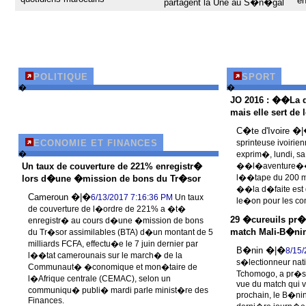
en
partagent la Une au S�n�gal
POLITIQUE
SPORT
�
�
JO 2016 : ��La d
mais elle sert d
C�te d'Ivoire �
ECONOMIE ET FINANCES
sprinteuse ivoiri
�
exprim�, lundi, s
Un taux de couverture de 221% enregistr�
��l�aventure�� 
l��tape du 200 m�
lors d�une �mission de bons du Tr�sor
��la d�faite est d
Cameroun �|�
6/13/2017 7:16:36 PM
Un taux
le�on pour les c
de couverture de l�ordre de 221% a �t�
29 �cureuils pr�
enregistr� au cours d�une �mission de bons
match Mali-B�ni
du Tr�sor assimilables (BTA) d�un montant de 5
milliards FCFA, effectu�e le 7 juin dernier par
B�nin �|�
8/15
l��tat camerounais sur le march� de la
s�lectionneur nat
Communaut� �conomique et mon�taire de
Tchomogo, a pr�s
l�Afrique centrale (CEMAC), selon un
vue du match qui 
communiqu� publi� mardi parle minist�re des
prochain, le B�nin
Finances.