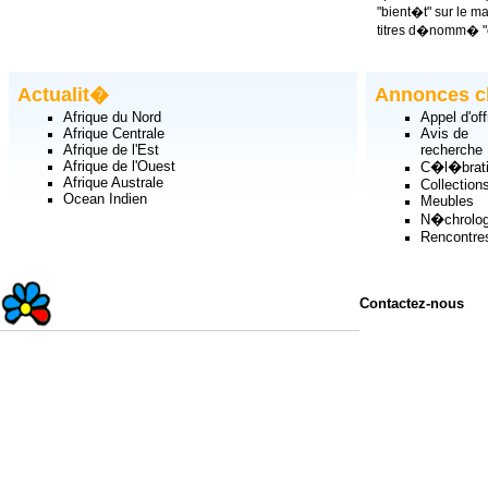
"bient�t" sur le m
titres d�nomm� "e
Actualit�
Annonces c
Afrique du Nord
Appel d'off
Afrique Centrale
Avis de
Afrique de l'Est
recherche
Afrique de l'Ouest
C�l�brat
Afrique Australe
Collection
Ocean Indien
Meubles
N�chrolog
Rencontre
Contactez-nous