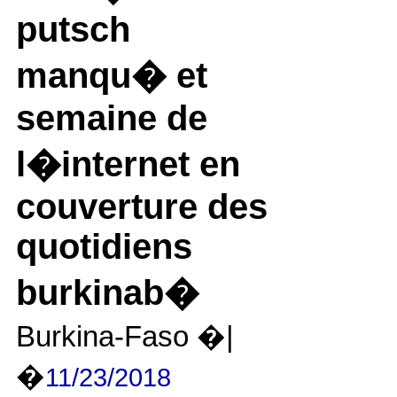
putsch
manqu� et
semaine de
l�internet en
couverture des
quotidiens
burkinab�
Burkina-Faso �|
�
11/23/2018