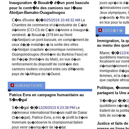
Inauguration � Bouak� d�un pont bascule
jours apr�s le d
pour le contr�le des camions sur l�axe
�liminatoires com
Abidjan-Bamako-Ouagadougou
Jeux olympiques, 9
pr�sents � Rio de
C�te d'Ivoire �|�
9/25/2016 10:48:32 AM
La
en lice pour la sui
Chambre de commerce et d�industrie de C�te
d�Ivoire (CCI-CI) de C�te d�Ivoire a inaugur�,
SOCI�T�
vendredi, � Bouak� (379 km au Nord
�
d�Abidjan) un pont bascule, en compl�ment de
Immigration, la q
ceux d�j� install�s � la sortie des villes
au menu des quot
d�Abidjan (capitale �conomique ivoirienne),
Maroc �|�
11/24
Ouangolodougou (fronti�re du Burkina Faso) et
quotidiens maroca
de P�g� (fronti�re du Mali), en vue d�un
focalisent sur nom
renforcement du dispositif de contr�le des
d�mant�lement d
camions routiers circulant entre ces diff�rents
immigration ill�gal
pays de l�Afrique de l�Ouest.
femmes, et la d�s
que capitale africa
HUMANITAIRE
Politique, �conom
�
partagent la Une
Patrice Evra en campagne humanitaire au
S�n�gal
S�n�gal �|�
1
quotidiens s�n�g
S�n�gal �|�
12/26/2015 8:23:38 PM
Le
traitent de la pol
d�fenseur international fran�ais natif de Dakar
faits de soci�t�.
(S�n�gal), Patrice Evra, a mis � profit la tr�ve
hivernale qu�observe le championnat italien
Justice et faits 
pour venir s�enqu�rir de l��tat
presse en ligne 