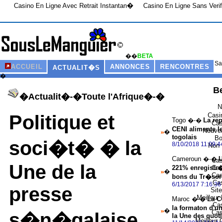
Casino En Ligne Avec Retrait Instantan�
Casino En Ligne Sans Verif
��
BETA
Sa
ACCUEIL
ANNONCES
RENCONTRES
ACTUALIT�S
�
Be
�Actualit�-�Toute l'Afrique�-�
N
Casi
Politique et
Togo
La rep
�-�
Cas
CENI alimente l
Nouvea
�
togolais
Bo
soci�t� � la
8/10/2018 11:09:
Non 
Cameroun
U
�-�
Cas
Une de la
Cas
221% enregistr
�
Cas
bons du Tr�sor
Cas
6/13/2017 7:16:3
presse
Sit
Meilleur
Maroc
La C
�-�
Cas
la formaton d'
�
Cas
s�n�galaise
la Une des quot
Meilleur