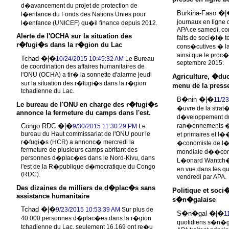
d�avancement du projet de protection de
Burkina-Faso �
l�enfance du Fonds des Nations Unies pour
journaux en ligne 
l�enfance (UNICEF) qu�il finance depuis 2012.
APA ce samedi, co
Alerte de l'OCHA sur la situation des
faits de soci�t� t
r�fugi�s dans la r�gion du Lac
cons�cutives � la
ainsi que le proc
Tchad �|�
10/24/2015 10:45:32 AM
Le Bureau
septembre 2015.
de coordination des affaires humanitaires de
l'ONU (OCHA) a tir� la sonnette d'alarme jeudi
Agriculture, �duc
sur la situation des r�fugi�s dans la r�gion
menu de la press
tchadienne du Lac.
B�nin �|�
11/2
Le bureau de l'ONU en charge des r�fugi�s
�uvre de la strat�
annonce la fermeture du camps dans l'est.
d�veloppement du
Congo RDC �|�
ran�onnements � 
9/30/2015 11:30:29 PM
Le
bureau du Haut commissariat de l'ONU pour le
et primaires et l�
r�fugi�s (HCR) a annonc� mercredi la
�conomiste de l�
fermeture de plusieurs camps abritant des
mondiale d��cono
personnes d�plac�es dans le Nord-Kivu, dans
L�onard Wantch�ko
l'est de la R�publique d�mocratique du Congo
en vue dans les q
(RDC).
vendredi par APA.
Des dizaines de milliers de d�plac�s sans
Politique et soci
assistance humanitaire
s�n�galaise
Tchad �|�
9/23/2015 10:53:39 AM
Sur plus de
S�n�gal �|�
1
40.000 personnes d�plac�es dans la r�gion
quotidiens s�n�g
tchadienne du Lac, seulement 16.169 ont re�u