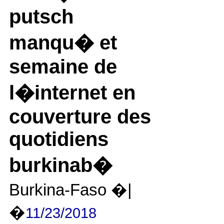
putsch
manqu� et
semaine de
l�internet en
couverture des
quotidiens
burkinab�
Burkina-Faso �|
�
11/23/2018