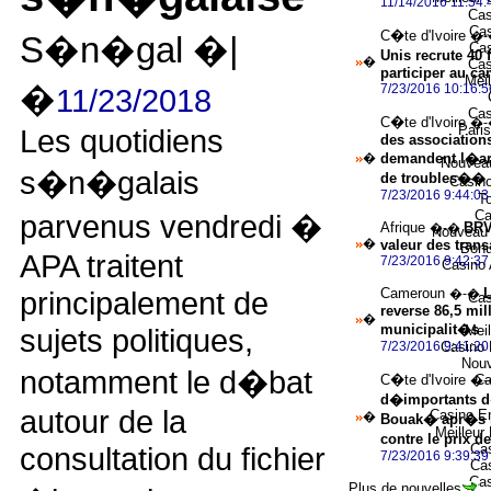
11/14/2016 11:54
Cas
Cas
C�te d'Ivoire
�
S�n�gal �|
Cas
Unis recrute 40
�
Cas
participer au ca
Meil
�
7/23/2016 10:16:
11/23/2018
Cas
C�te d'Ivoire
�
Paris
Les quotidiens
des associatio
�
demandent l�ar
Nouveau
s�n�galais
de troubles��
Casin
7/23/2016 9:44:0
T
Ca
parvenus vendredi �
Afrique
BRV
�-�
Nouveau 
�
valeur des trans
Bonu
APA traitent
7/23/2016 9:42:3
Casino
principalement de
Cameroun
�-�
Cas
reverse 86,5 mi
�
municipalit�s
Meil
sujets politiques,
Casino 
7/23/2016 9:41:2
Nouv
notamment le d�bat
Ca
C�te d'Ivoire
�
d�importants 
autour de la
Casino En
�
Bouak� apr�s la
Meilleur
contre le prix d
Cas
consultation du fichier
7/23/2016 9:39:3
Cas
Cas
Plus de nouvelles