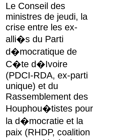
Le Conseil des
ministres de jeudi, la
crise entre les ex-
alli�s du Parti
d�mocratique de
C�te d�Ivoire
(PDCI-RDA, ex-parti
unique) et du
Rassemblement des
Houphou�tistes pour
la d�mocratie et la
paix (RHDP, coalition