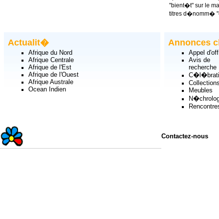
"bient�t" sur le m
titres d�nomm� "e
Actualit�
Annonces c
Afrique du Nord
Appel d'off
Afrique Centrale
Avis de
Afrique de l'Est
recherche
Afrique de l'Ouest
C�l�brat
Afrique Australe
Collection
Ocean Indien
Meubles
N�chrolog
Rencontre
Contactez-nous