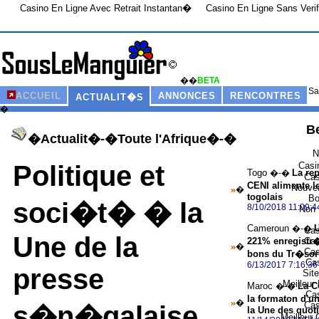
Casino En Ligne Avec Retrait Instantan�
Casino En Ligne Sans Verif
��
BETA
Sa
ACCUEIL
ANNONCES
RENCONTRES
ACTUALIT�S
�
Be
�Actualit�-�Toute l'Afrique�-�
N
Casi
Politique et
Togo
La rep
�-�
Cas
CENI alimente l
Nouvea
�
togolais
Bo
soci�t� � la
8/10/2018 11:09:
Non 
Cameroun
U
�-�
Cas
Une de la
Cas
221% enregistr
�
Cas
bons du Tr�sor
Cas
6/13/2017 7:16:3
presse
Sit
Meilleur
Maroc
La C
�-�
Cas
la formaton d'
�
Cas
s�n�galaise
la Une des quot
Meilleur