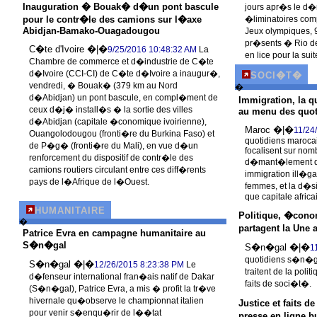
Inauguration � Bouak� d�un pont bascule
jours apr�s le d
pour le contr�le des camions sur l�axe
�liminatoires com
Abidjan-Bamako-Ouagadougou
Jeux olympiques, 9
pr�sents � Rio de
C�te d'Ivoire �|�
9/25/2016 10:48:32 AM
La
en lice pour la sui
Chambre de commerce et d�industrie de C�te
d�Ivoire (CCI-CI) de C�te d�Ivoire a inaugur�,
SOCI�T�
vendredi, � Bouak� (379 km au Nord
�
d�Abidjan) un pont bascule, en compl�ment de
Immigration, la q
ceux d�j� install�s � la sortie des villes
au menu des quot
d�Abidjan (capitale �conomique ivoirienne),
Maroc �|�
11/24
Ouangolodougou (fronti�re du Burkina Faso) et
quotidiens maroca
de P�g� (fronti�re du Mali), en vue d�un
focalisent sur nom
renforcement du dispositif de contr�le des
d�mant�lement d
camions routiers circulant entre ces diff�rents
immigration ill�gal
pays de l�Afrique de l�Ouest.
femmes, et la d�s
que capitale africa
HUMANITAIRE
Politique, �conom
�
partagent la Une
Patrice Evra en campagne humanitaire au
S�n�gal
S�n�gal �|�
1
quotidiens s�n�g
S�n�gal �|�
12/26/2015 8:23:38 PM
Le
traitent de la pol
d�fenseur international fran�ais natif de Dakar
faits de soci�t�.
(S�n�gal), Patrice Evra, a mis � profit la tr�ve
hivernale qu�observe le championnat italien
Justice et faits 
pour venir s�enqu�rir de l��tat
presse en ligne 