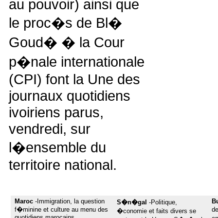
au pouvoir) ainsi que
le proc�s de Bl�
Goud� � la Cour
p�nale internationale
(CPI) font la Une des
journaux quotidiens
ivoiriens parus,
vendredi, sur
l�ensemble du
territoire national.
Maroc
-Immigration, la question
B
S�n�gal
-Politique,
f�minine et culture au menu des
de
�conomie et faits divers se
quotidiens marocains