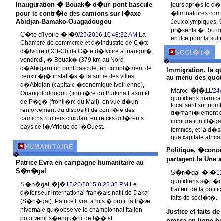
Inauguration � Bouak� d�un pont bascule
jours apr�s le d
pour le contr�le des camions sur l�axe
�liminatoires com
Abidjan-Bamako-Ouagadougou
Jeux olympiques, 9
pr�sents � Rio de
C�te d'Ivoire �|�
9/25/2016 10:48:32 AM
La
en lice pour la sui
Chambre de commerce et d�industrie de C�te
d�Ivoire (CCI-CI) de C�te d�Ivoire a inaugur�,
SOCI�T�
vendredi, � Bouak� (379 km au Nord
�
d�Abidjan) un pont bascule, en compl�ment de
Immigration, la q
ceux d�j� install�s � la sortie des villes
au menu des quot
d�Abidjan (capitale �conomique ivoirienne),
Maroc �|�
11/24
Ouangolodougou (fronti�re du Burkina Faso) et
quotidiens maroca
de P�g� (fronti�re du Mali), en vue d�un
focalisent sur nom
renforcement du dispositif de contr�le des
d�mant�lement d
camions routiers circulant entre ces diff�rents
immigration ill�gal
pays de l�Afrique de l�Ouest.
femmes, et la d�s
que capitale africa
HUMANITAIRE
Politique, �conom
�
partagent la Une
Patrice Evra en campagne humanitaire au
S�n�gal
S�n�gal �|�
1
quotidiens s�n�g
S�n�gal �|�
12/26/2015 8:23:38 PM
Le
traitent de la pol
d�fenseur international fran�ais natif de Dakar
faits de soci�t�.
(S�n�gal), Patrice Evra, a mis � profit la tr�ve
hivernale qu�observe le championnat italien
Justice et faits 
pour venir s�enqu�rir de l��tat
presse en ligne 