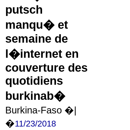
putsch
manqu� et
semaine de
l�internet en
couverture des
quotidiens
burkinab�
Burkina-Faso �|
�
11/23/2018