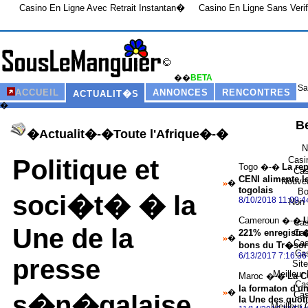
Casino En Ligne Avec Retrait Instantan�
Casino En Ligne Sans Verif
��
BETA
Sa
ACCUEIL
ANNONCES
RENCONTRES
ACTUALIT�S
�
Be
�Actualit�-�Toute l'Afrique�-�
N
Casi
Politique et
Togo
La rep
�-�
Cas
CENI alimente l
Nouvea
�
togolais
Bo
soci�t� � la
8/10/2018 11:09:
Non 
Cameroun
U
�-�
Cas
Une de la
Cas
221% enregistr
�
Cas
bons du Tr�sor
Cas
6/13/2017 7:16:3
presse
Sit
Meilleur
Maroc
La C
�-�
Cas
la formaton d'
�
Cas
s�n�galaise
la Une des quot
Meilleur