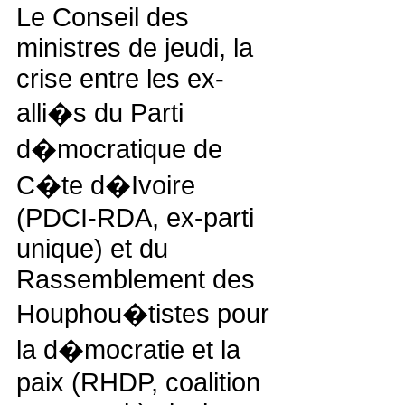
Le Conseil des
ministres de jeudi, la
crise entre les ex-
alli�s du Parti
d�mocratique de
C�te d�Ivoire
(PDCI-RDA, ex-parti
unique) et du
Rassemblement des
Houphou�tistes pour
la d�mocratie et la
paix (RHDP, coalition