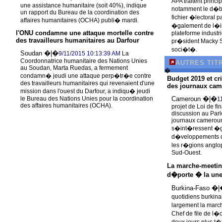
APA traitent princi
une assistance humanitaire (soit 40%), indique
notamment le d�ba
un rapport du Bureau de la coordination des
fichier �lectoral 
affaires humanitaires (OCHA) publi� mardi.
�galement de l�ina
l'ONU condamne une attaque mortelle contre
plateforme industr
des travailleurs humanitaires au Darfour
pr�sident Macky Sa
soci�t�.
Soudan �|�
9/11/2015 10:13:39 AM
La
Coordonnatrice humanitaire des Nations Unies
AUTRES TIT
au Soudan, Marta Ruedas, a fermement
�
condamn� jeudi une attaque perp�tr�e contre
Budget 2019 et c
des travailleurs humanitaires qui revenaient d'une
des journaux cam
mission dans l'ouest du Darfour, a indiqu� jeudi
le Bureau des Nations Unies pour la coordination
Cameroun �|�
1
des affaires humanitaires (OCHA).
projet de Loi de f
discussion au Parle
journaux cameroun
s�int�ressent �g
d�veloppements de
les r�gions anglo
Sud-Ouest.
La marche-meetin
d�porte � la une
Burkina-Faso �
quotidiens burkin
largement la marc
Chef de file de l�