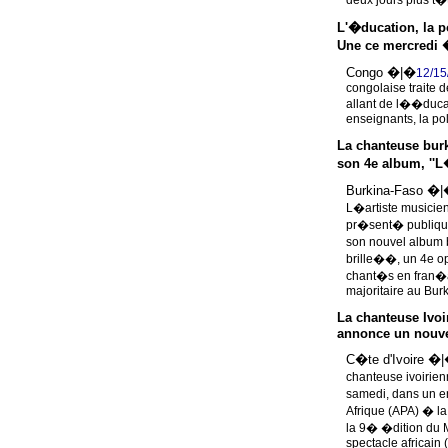
deux jours plus t
L'�ducation, la p
Une ce mercredi 
Congo �|�
12/15
congolaise traite d
allant de l��duca
enseignants, la pol
La chanteuse bur
son 4e album, ''L�v
Burkina-Faso �
L�artiste musicie
pr�sent� publiqu
son nouvel album
brille��, un 4e op
chant�s en fran�a
majoritaire au Burk
La chanteuse Iv
annonce un nouvel
C�te d'Ivoire �
chanteuse ivoiri
samedi, dans un e
Afrique (APA) � la
la 9� �dition du 
spectacle africain 