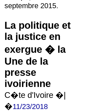
septembre 2015.
La politique et
la justice en
exergue � la
Une de la
presse
ivoirienne
C�te d'Ivoire �|
�
11/23/2018