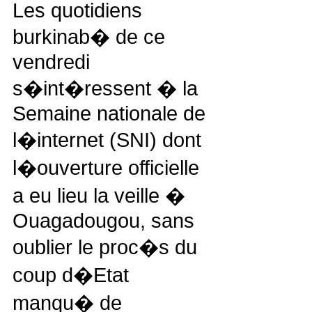
Les quotidiens
burkinab� de ce
vendredi
s�int�ressent � la
Semaine nationale de
l�internet (SNI) dont
l�ouverture officielle
a eu lieu la veille �
Ouagadougou, sans
oublier le proc�s du
coup d�Etat
manqu� de