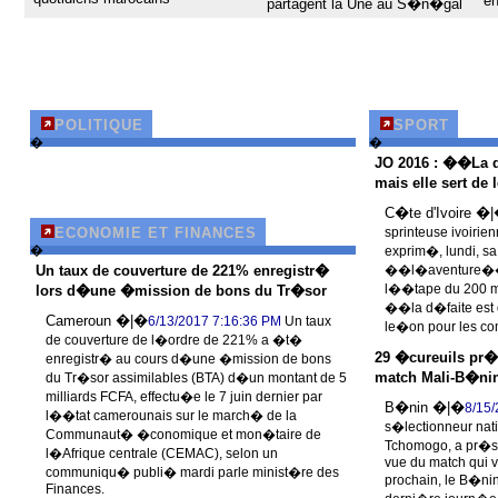
en
partagent la Une au S�n�gal
POLITIQUE
SPORT
�
�
JO 2016 : ��La d
mais elle sert d
C�te d'Ivoire �
ECONOMIE ET FINANCES
sprinteuse ivoiri
�
exprim�, lundi, s
Un taux de couverture de 221% enregistr�
��l�aventure�� 
l��tape du 200 m�
lors d�une �mission de bons du Tr�sor
��la d�faite est d
Cameroun �|�
6/13/2017 7:16:36 PM
Un taux
le�on pour les c
de couverture de l�ordre de 221% a �t�
29 �cureuils pr�
enregistr� au cours d�une �mission de bons
match Mali-B�ni
du Tr�sor assimilables (BTA) d�un montant de 5
milliards FCFA, effectu�e le 7 juin dernier par
B�nin �|�
8/15
l��tat camerounais sur le march� de la
s�lectionneur nat
Communaut� �conomique et mon�taire de
Tchomogo, a pr�s
l�Afrique centrale (CEMAC), selon un
vue du match qui 
communiqu� publi� mardi parle minist�re des
prochain, le B�nin
Finances.