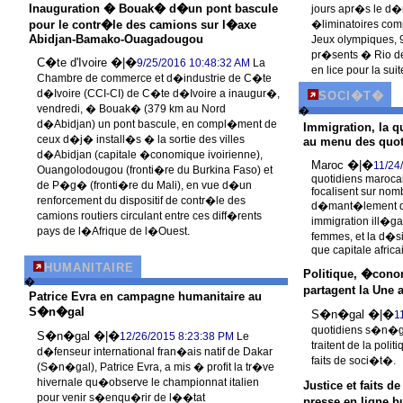
Inauguration � Bouak� d�un pont bascule
jours apr�s le d
pour le contr�le des camions sur l�axe
�liminatoires com
Abidjan-Bamako-Ouagadougou
Jeux olympiques, 9
pr�sents � Rio de
C�te d'Ivoire �|�
9/25/2016 10:48:32 AM
La
en lice pour la sui
Chambre de commerce et d�industrie de C�te
d�Ivoire (CCI-CI) de C�te d�Ivoire a inaugur�,
SOCI�T�
vendredi, � Bouak� (379 km au Nord
�
d�Abidjan) un pont bascule, en compl�ment de
Immigration, la q
ceux d�j� install�s � la sortie des villes
au menu des quot
d�Abidjan (capitale �conomique ivoirienne),
Maroc �|�
11/24
Ouangolodougou (fronti�re du Burkina Faso) et
quotidiens maroca
de P�g� (fronti�re du Mali), en vue d�un
focalisent sur nom
renforcement du dispositif de contr�le des
d�mant�lement d
camions routiers circulant entre ces diff�rents
immigration ill�gal
pays de l�Afrique de l�Ouest.
femmes, et la d�s
que capitale africa
HUMANITAIRE
Politique, �conom
�
partagent la Une
Patrice Evra en campagne humanitaire au
S�n�gal
S�n�gal �|�
1
quotidiens s�n�g
S�n�gal �|�
12/26/2015 8:23:38 PM
Le
traitent de la pol
d�fenseur international fran�ais natif de Dakar
faits de soci�t�.
(S�n�gal), Patrice Evra, a mis � profit la tr�ve
hivernale qu�observe le championnat italien
Justice et faits 
pour venir s�enqu�rir de l��tat
presse en ligne 