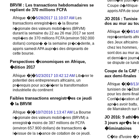
derni�re journ�e 
BRVM : Les transactions hebdomadaires se
Coupe d�Afrique d
replient de 370 millions FCFA
appris APA de sou
Afrique �|�
5/28/2017 11:10:07 AM
Les
JO 2016 : Tunisie 
transactions enregistr�es � la Bourse
dos au mur au to
r�gionale des valeurs mobili�res (BRVM)
Afrique �|�
8/14
durant la semaine du 22 au 26 mai 2017 se sont
repr�sentants afri
repli�es de 370 millions FCFA (environ 592.000
des Jeux africains
dollars) compar� � la semaine pr�c�dente, a
chez les hommes, 
appris samedi APA aupr�s des dirigeants de
sont dos au mur 
cette bourse.
et derni�re journ
Perspectives �conomiques en Afrique,
se dispute ce lundi
�dition 2017
Coupe de la CAF :
Afrique �|�
5/23/2017 10:42:12 AM
Lib�rer le
aux demi-finales
potentiel des entrepreneurs africains, un
Afrique �|�
8/13
pr�requis pour acc�l�rer la transformation
tunisien de l�Etoi
industrielle du continent
pour les demi-fina
Faibles transactions enregistr�es ce jeudi
Conf�d�ration afr
� la BRVM
apr�s avoir battu
de Marrakech sur l
Afrique �|�
10/7/2016 1:13:47 AM
La Bourse
JO 2016: 9 athl�te
r�gionale des valeurs mobili�res (BRVM) a
3 jours apr�s le
enregistr� moins de 387 millions de FCFA
(environ 657.900 dollars) de transactions �
�liminatoires
l�issue de la s�ance de cotation de ce jeudi.
C�te d'Ivoire �