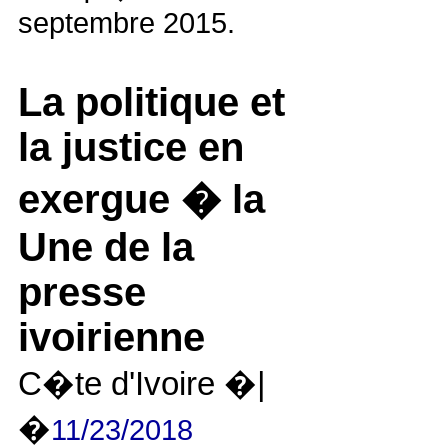
septembre 2015.
La politique et
la justice en
exergue � la
Une de la
presse
ivoirienne
C�te d'Ivoire �|
�
11/23/2018