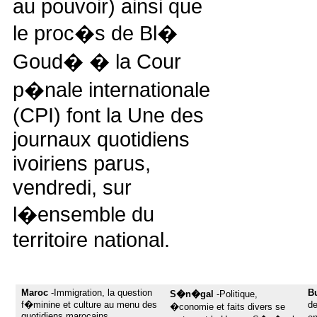
au pouvoir) ainsi que
le proc�s de Bl�
Goud� � la Cour
p�nale internationale
(CPI) font la Une des
journaux quotidiens
ivoiriens parus,
vendredi, sur
l�ensemble du
territoire national.
Maroc
-Immigration, la question
B
S�n�gal
-Politique,
f�minine et culture au menu des
de
�conomie et faits divers se
quotidiens marocains