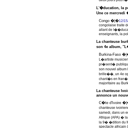
deux jours plus t
L'�ducation, la p
Une ce mercredi 
Congo �|�
12/15
congolaise traite d
allant de l��duca
enseignants, la pol
La chanteuse bur
son 4e album, ''L�v
Burkina-Faso �
L�artiste musicie
pr�sent� publiqu
son nouvel album
brille��, un 4e op
chant�s en fran�a
majoritaire au Burk
La chanteuse Iv
annonce un nouvel
C�te d'Ivoire �
chanteuse ivoiri
samedi, dans un e
Afrique (APA) � la
la 9� �dition du 
spectacle africain 