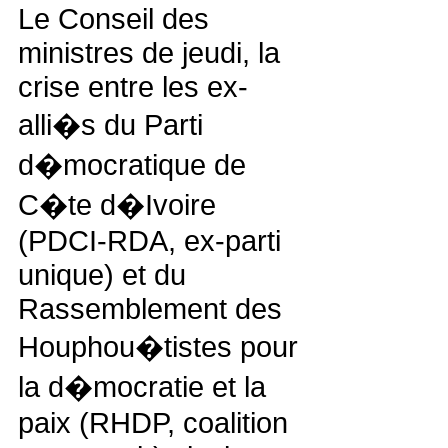
Le Conseil des
ministres de jeudi, la
crise entre les ex-
alli�s du Parti
d�mocratique de
C�te d�Ivoire
(PDCI-RDA, ex-parti
unique) et du
Rassemblement des
Houphou�tistes pour
la d�mocratie et la
paix (RHDP, coalition