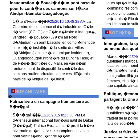
Inauguration � Bouak� d�un pont bascule
jours apr�s le d
pour le contr�le des camions sur l�axe
�liminatoires com
Abidjan-Bamako-Ouagadougou
Jeux olympiques, 9
pr�sents � Rio de
C�te d'Ivoire �|�
9/25/2016 10:48:32 AM
La
en lice pour la sui
Chambre de commerce et d�industrie de C�te
d�Ivoire (CCI-CI) de C�te d�Ivoire a inaugur�,
SOCI�T�
vendredi, � Bouak� (379 km au Nord
�
d�Abidjan) un pont bascule, en compl�ment de
Immigration, la q
ceux d�j� install�s � la sortie des villes
au menu des quot
d�Abidjan (capitale �conomique ivoirienne),
Maroc �|�
11/24
Ouangolodougou (fronti�re du Burkina Faso) et
quotidiens maroca
de P�g� (fronti�re du Mali), en vue d�un
focalisent sur nom
renforcement du dispositif de contr�le des
d�mant�lement d
camions routiers circulant entre ces diff�rents
immigration ill�gal
pays de l�Afrique de l�Ouest.
femmes, et la d�s
que capitale africa
HUMANITAIRE
Politique, �conom
�
partagent la Une
Patrice Evra en campagne humanitaire au
S�n�gal
S�n�gal �|�
1
quotidiens s�n�g
S�n�gal �|�
12/26/2015 8:23:38 PM
Le
traitent de la pol
d�fenseur international fran�ais natif de Dakar
faits de soci�t�.
(S�n�gal), Patrice Evra, a mis � profit la tr�ve
hivernale qu�observe le championnat italien
Justice et faits 
pour venir s�enqu�rir de l��tat
presse en ligne 