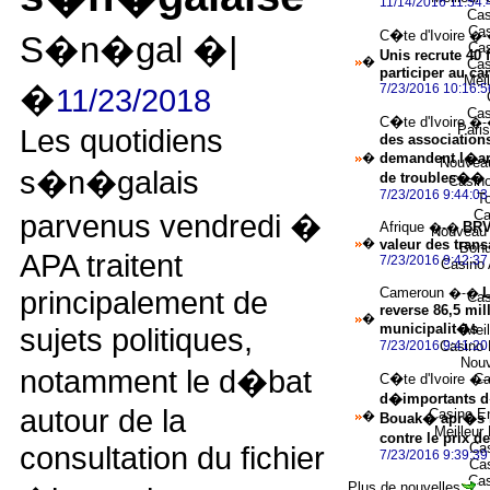
11/14/2016 11:54
Cas
Cas
C�te d'Ivoire
�
S�n�gal �|
Cas
Unis recrute 40
�
Cas
participer au ca
Meil
�
7/23/2016 10:16:
11/23/2018
Cas
C�te d'Ivoire
�
Paris
Les quotidiens
des associatio
�
demandent l�ar
Nouveau
s�n�galais
de troubles��
Casin
7/23/2016 9:44:0
T
Ca
parvenus vendredi �
Afrique
BRV
�-�
Nouveau 
�
valeur des trans
Bonu
APA traitent
7/23/2016 9:42:3
Casino
principalement de
Cameroun
�-�
Cas
reverse 86,5 mi
�
municipalit�s
Meil
sujets politiques,
Casino 
7/23/2016 9:41:2
Nouv
notamment le d�bat
Ca
C�te d'Ivoire
�
d�importants 
autour de la
Casino En
�
Bouak� apr�s la
Meilleur
contre le prix d
Cas
consultation du fichier
7/23/2016 9:39:3
Cas
Cas
Plus de nouvelles