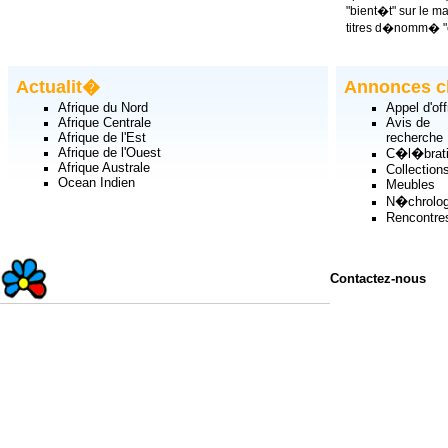
"bient�t" sur le m
titres d�nomm� "e
Actualit�
Annonces c
Afrique du Nord
Appel d'off
Afrique Centrale
Avis de
Afrique de l'Est
recherche
Afrique de l'Ouest
C�l�brat
Afrique Australe
Collection
Ocean Indien
Meubles
N�chrolog
Rencontre
Contactez-nous