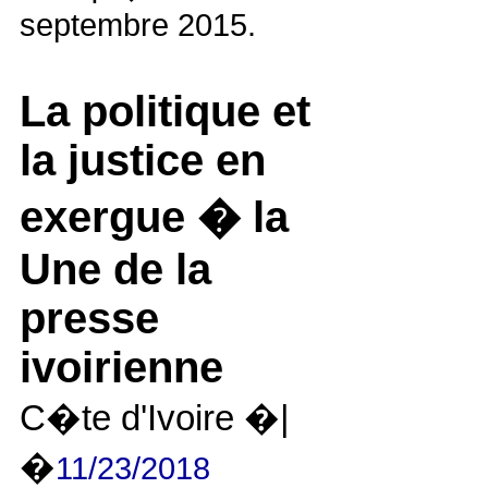
septembre 2015.
La politique et
la justice en
exergue � la
Une de la
presse
ivoirienne
C�te d'Ivoire �|
�
11/23/2018