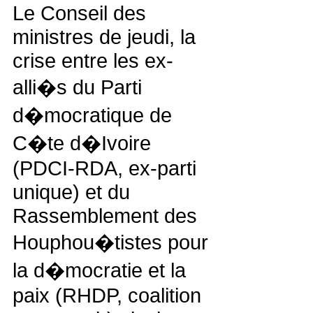
Le Conseil des
ministres de jeudi, la
crise entre les ex-
alli�s du Parti
d�mocratique de
C�te d�Ivoire
(PDCI-RDA, ex-parti
unique) et du
Rassemblement des
Houphou�tistes pour
la d�mocratie et la
paix (RHDP, coalition