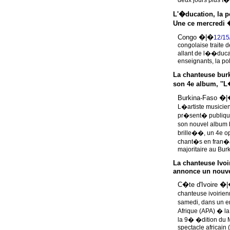
deux jours plus t
L'�ducation, la p
Une ce mercredi 
Congo �|�
12/15
congolaise traite d
allant de l��duca
enseignants, la pol
La chanteuse bur
son 4e album, ''L�v
Burkina-Faso �
L�artiste musicie
pr�sent� publiqu
son nouvel album
brille��, un 4e op
chant�s en fran�a
majoritaire au Burk
La chanteuse Iv
annonce un nouvel
C�te d'Ivoire �
chanteuse ivoiri
samedi, dans un e
Afrique (APA) � la
la 9� �dition du 
spectacle africain 