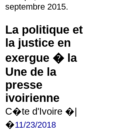
septembre 2015.
La politique et
la justice en
exergue � la
Une de la
presse
ivoirienne
C�te d'Ivoire �|
�
11/23/2018