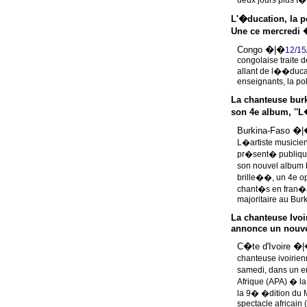
deux jours plus t
L'�ducation, la p
Une ce mercredi 
Congo �|�
12/15
congolaise traite d
allant de l��duca
enseignants, la pol
La chanteuse bur
son 4e album, ''L�v
Burkina-Faso �
L�artiste musicie
pr�sent� publiqu
son nouvel album
brille��, un 4e op
chant�s en fran�a
majoritaire au Burk
La chanteuse Iv
annonce un nouvel
C�te d'Ivoire �
chanteuse ivoiri
samedi, dans un e
Afrique (APA) � la
la 9� �dition du 
spectacle africain 