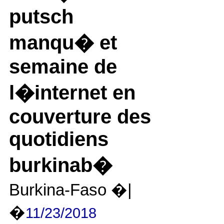
putsch
manqu� et
semaine de
l�internet en
couverture des
quotidiens
burkinab�
Burkina-Faso �|
�
11/23/2018