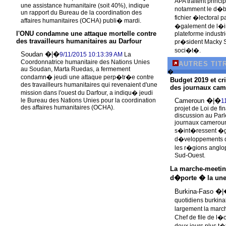
APA traitent princi
une assistance humanitaire (soit 40%), indique
notamment le d�ba
un rapport du Bureau de la coordination des
fichier �lectoral 
affaires humanitaires (OCHA) publi� mardi.
�galement de l�ina
l'ONU condamne une attaque mortelle contre
plateforme industr
des travailleurs humanitaires au Darfour
pr�sident Macky Sa
soci�t�.
Soudan �|�
9/11/2015 10:13:39 AM
La
Coordonnatrice humanitaire des Nations Unies
AUTRES TIT
au Soudan, Marta Ruedas, a fermement
�
condamn� jeudi une attaque perp�tr�e contre
Budget 2019 et c
des travailleurs humanitaires qui revenaient d'une
des journaux cam
mission dans l'ouest du Darfour, a indiqu� jeudi
le Bureau des Nations Unies pour la coordination
Cameroun �|�
1
des affaires humanitaires (OCHA).
projet de Loi de f
discussion au Parle
journaux cameroun
s�int�ressent �g
d�veloppements de
les r�gions anglo
Sud-Ouest.
La marche-meetin
d�porte � la une
Burkina-Faso �
quotidiens burkin
largement la marc
Chef de file de l�