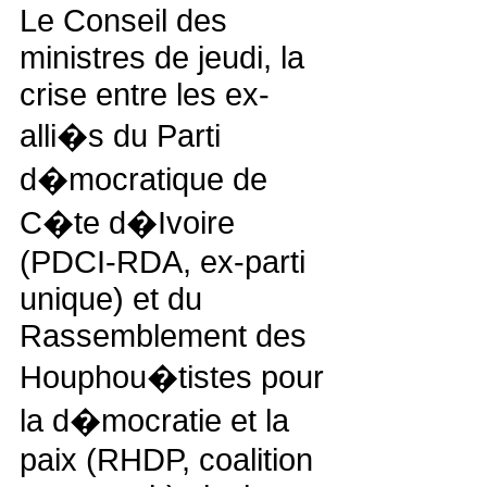
Le Conseil des
ministres de jeudi, la
crise entre les ex-
alli�s du Parti
d�mocratique de
C�te d�Ivoire
(PDCI-RDA, ex-parti
unique) et du
Rassemblement des
Houphou�tistes pour
la d�mocratie et la
paix (RHDP, coalition