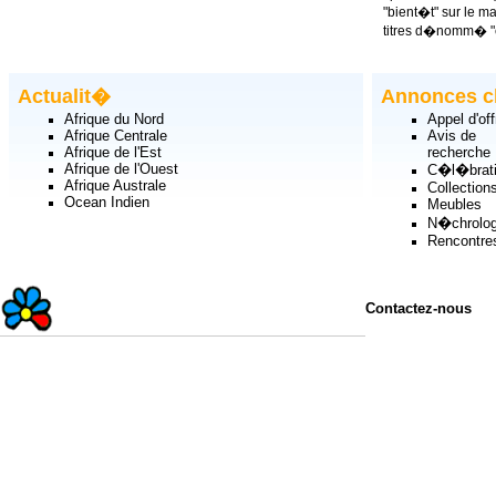
"bient�t" sur le m
titres d�nomm� "e
Actualit�
Annonces c
Afrique du Nord
Appel d'off
Afrique Centrale
Avis de
Afrique de l'Est
recherche
Afrique de l'Ouest
C�l�brat
Afrique Australe
Collection
Ocean Indien
Meubles
N�chrolog
Rencontre
Contactez-nous