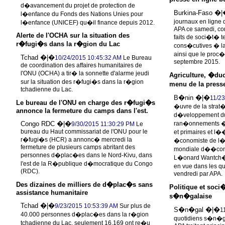
d�avancement du projet de protection de
Burkina-Faso �
l�enfance du Fonds des Nations Unies pour
journaux en ligne 
l�enfance (UNICEF) qu�il finance depuis 2012.
APA ce samedi, co
Alerte de l'OCHA sur la situation des
faits de soci�t� t
r�fugi�s dans la r�gion du Lac
cons�cutives � la
ainsi que le proc
Tchad �|�
10/24/2015 10:45:32 AM
Le Bureau
septembre 2015.
de coordination des affaires humanitaires de
l'ONU (OCHA) a tir� la sonnette d'alarme jeudi
Agriculture, �duc
sur la situation des r�fugi�s dans la r�gion
menu de la press
tchadienne du Lac.
B�nin �|�
11/2
Le bureau de l'ONU en charge des r�fugi�s
�uvre de la strat�
annonce la fermeture du camps dans l'est.
d�veloppement du
Congo RDC �|�
ran�onnements � 
9/30/2015 11:30:29 PM
Le
bureau du Haut commissariat de l'ONU pour le
et primaires et l�
r�fugi�s (HCR) a annonc� mercredi la
�conomiste de l�
fermeture de plusieurs camps abritant des
mondiale d��cono
personnes d�plac�es dans le Nord-Kivu, dans
L�onard Wantch�ko
l'est de la R�publique d�mocratique du Congo
en vue dans les q
(RDC).
vendredi par APA.
Des dizaines de milliers de d�plac�s sans
Politique et soci
assistance humanitaire
s�n�galaise
Tchad �|�
9/23/2015 10:53:39 AM
Sur plus de
S�n�gal �|�
1
40.000 personnes d�plac�es dans la r�gion
quotidiens s�n�g
tchadienne du Lac, seulement 16.169 ont re�u