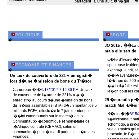
en
partagent la Une au S�n�gal
POLITIQUE
SPORT
�
�
JO 2016 : ��La d
mais elle sert d
C�te d'Ivoire �
ECONOMIE ET FINANCES
sprinteuse ivoiri
�
exprim�, lundi, s
Un taux de couverture de 221% enregistr�
��l�aventure�� 
l��tape du 200 m�
lors d�une �mission de bons du Tr�sor
��la d�faite est d
Cameroun �|�
6/13/2017 7:16:36 PM
Un taux
le�on pour les c
de couverture de l�ordre de 221% a �t�
29 �cureuils pr�
enregistr� au cours d�une �mission de bons
match Mali-B�ni
du Tr�sor assimilables (BTA) d�un montant de 5
milliards FCFA, effectu�e le 7 juin dernier par
B�nin �|�
8/15
l��tat camerounais sur le march� de la
s�lectionneur nat
Communaut� �conomique et mon�taire de
Tchomogo, a pr�s
l�Afrique centrale (CEMAC), selon un
vue du match qui 
communiqu� publi� mardi parle minist�re des
prochain, le B�nin
Finances.