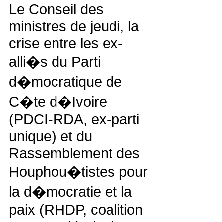
Le Conseil des
ministres de jeudi, la
crise entre les ex-
alli�s du Parti
d�mocratique de
C�te d�Ivoire
(PDCI-RDA, ex-parti
unique) et du
Rassemblement des
Houphou�tistes pour
la d�mocratie et la
paix (RHDP, coalition