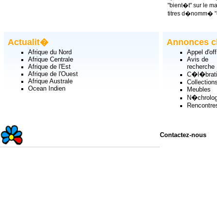
"bient�t" sur le m
titres d�nomm� "e
Actualit�
Annonces c
Afrique du Nord
Appel d'off
Afrique Centrale
Avis de
Afrique de l'Est
recherche
Afrique de l'Ouest
C�l�brat
Afrique Australe
Collection
Ocean Indien
Meubles
N�chrolog
Rencontre
Contactez-nous