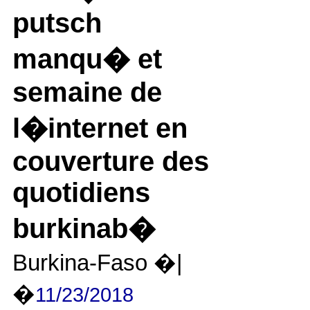
putsch
manqu� et
semaine de
l�internet en
couverture des
quotidiens
burkinab�
Burkina-Faso �|
�
11/23/2018