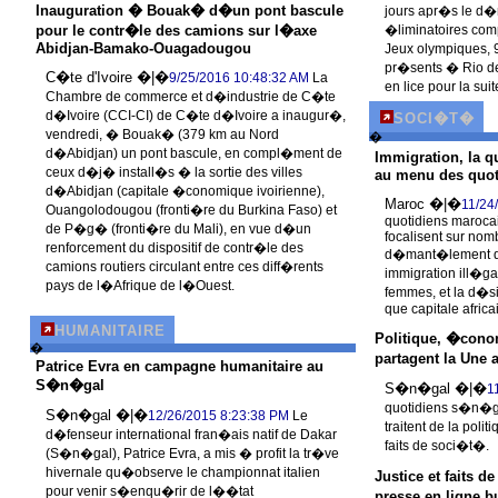
Inauguration � Bouak� d�un pont bascule
jours apr�s le d
pour le contr�le des camions sur l�axe
�liminatoires com
Abidjan-Bamako-Ouagadougou
Jeux olympiques, 9
pr�sents � Rio de
C�te d'Ivoire �|�
9/25/2016 10:48:32 AM
La
en lice pour la sui
Chambre de commerce et d�industrie de C�te
d�Ivoire (CCI-CI) de C�te d�Ivoire a inaugur�,
SOCI�T�
vendredi, � Bouak� (379 km au Nord
�
d�Abidjan) un pont bascule, en compl�ment de
Immigration, la q
ceux d�j� install�s � la sortie des villes
au menu des quot
d�Abidjan (capitale �conomique ivoirienne),
Maroc �|�
11/24
Ouangolodougou (fronti�re du Burkina Faso) et
quotidiens maroca
de P�g� (fronti�re du Mali), en vue d�un
focalisent sur nom
renforcement du dispositif de contr�le des
d�mant�lement d
camions routiers circulant entre ces diff�rents
immigration ill�gal
pays de l�Afrique de l�Ouest.
femmes, et la d�s
que capitale africa
HUMANITAIRE
Politique, �conom
�
partagent la Une
Patrice Evra en campagne humanitaire au
S�n�gal
S�n�gal �|�
1
quotidiens s�n�g
S�n�gal �|�
12/26/2015 8:23:38 PM
Le
traitent de la pol
d�fenseur international fran�ais natif de Dakar
faits de soci�t�.
(S�n�gal), Patrice Evra, a mis � profit la tr�ve
hivernale qu�observe le championnat italien
Justice et faits 
pour venir s�enqu�rir de l��tat
presse en ligne 