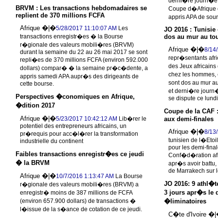
derni�re journ�e 
BRVM : Les transactions hebdomadaires se
Coupe d�Afrique d
replient de 370 millions FCFA
appris APA de sou
Afrique �|�
5/28/2017 11:10:07 AM
Les
JO 2016 : Tunisie 
transactions enregistr�es � la Bourse
dos au mur au to
r�gionale des valeurs mobili�res (BRVM)
Afrique �|�
8/14
durant la semaine du 22 au 26 mai 2017 se sont
repr�sentants afri
repli�es de 370 millions FCFA (environ 592.000
des Jeux africains
dollars) compar� � la semaine pr�c�dente, a
chez les hommes, 
appris samedi APA aupr�s des dirigeants de
sont dos au mur 
cette bourse.
et derni�re journ
Perspectives �conomiques en Afrique,
se dispute ce lundi
�dition 2017
Coupe de la CAF :
Afrique �|�
5/23/2017 10:42:12 AM
Lib�rer le
aux demi-finales
potentiel des entrepreneurs africains, un
Afrique �|�
8/13
pr�requis pour acc�l�rer la transformation
tunisien de l�Etoi
industrielle du continent
pour les demi-fina
Faibles transactions enregistr�es ce jeudi
Conf�d�ration afr
� la BRVM
apr�s avoir battu
de Marrakech sur l
Afrique �|�
10/7/2016 1:13:47 AM
La Bourse
JO 2016: 9 athl�te
r�gionale des valeurs mobili�res (BRVM) a
3 jours apr�s le
enregistr� moins de 387 millions de FCFA
(environ 657.900 dollars) de transactions �
�liminatoires
l�issue de la s�ance de cotation de ce jeudi.
C�te d'Ivoire �