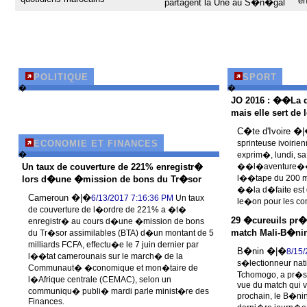
en
partagent la Une au S�n�gal
POLITIQUE
SPORT
�
�
JO 2016 : ��La d
mais elle sert d
C�te d'Ivoire �
ECONOMIE ET FINANCES
sprinteuse ivoiri
�
exprim�, lundi, s
Un taux de couverture de 221% enregistr�
��l�aventure�� 
l��tape du 200 m�
lors d�une �mission de bons du Tr�sor
��la d�faite est d
Cameroun �|�
6/13/2017 7:16:36 PM
Un taux
le�on pour les c
de couverture de l�ordre de 221% a �t�
29 �cureuils pr�
enregistr� au cours d�une �mission de bons
match Mali-B�ni
du Tr�sor assimilables (BTA) d�un montant de 5
milliards FCFA, effectu�e le 7 juin dernier par
B�nin �|�
8/15
l��tat camerounais sur le march� de la
s�lectionneur nat
Communaut� �conomique et mon�taire de
Tchomogo, a pr�s
l�Afrique centrale (CEMAC), selon un
vue du match qui 
communiqu� publi� mardi parle minist�re des
prochain, le B�nin
Finances.