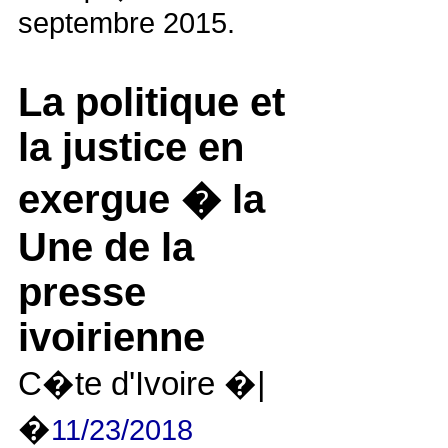
septembre 2015.
La politique et
la justice en
exergue � la
Une de la
presse
ivoirienne
C�te d'Ivoire �|
�
11/23/2018