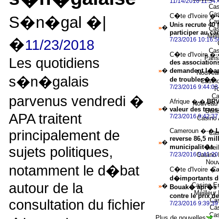
11/14/2016 11:54
Cas
Cas
C�te d'Ivoire
�
S�n�gal �|
Cas
Unis recrute 40
�
Cas
participer au ca
Meil
�
7/23/2016 10:16:
11/23/2018
Cas
C�te d'Ivoire
�
Paris
Les quotidiens
des associatio
�
demandent l�ar
Nouveau
s�n�galais
de troubles��
Casin
7/23/2016 9:44:0
T
Ca
parvenus vendredi �
Afrique
BRV
�-�
Nouveau 
�
valeur des trans
Bonu
APA traitent
7/23/2016 9:42:3
Casino
principalement de
Cameroun
�-�
Cas
reverse 86,5 mi
�
municipalit�s
Meil
sujets politiques,
Casino 
7/23/2016 9:41:2
Nouv
notamment le d�bat
Ca
C�te d'Ivoire
�
d�importants 
autour de la
Casino En
�
Bouak� apr�s la
Meilleur
contre le prix d
Cas
consultation du fichier
7/23/2016 9:39:3
Cas
Cas
Plus de nouvelles