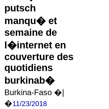
putsch
manqu� et
semaine de
l�internet en
couverture des
quotidiens
burkinab�
Burkina-Faso �|
�
11/23/2018