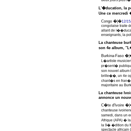
deux jours plus t
L'�ducation, la p
Une ce mercredi 
Congo �|�
12/15
congolaise traite d
allant de l��duca
enseignants, la pol
La chanteuse bur
son 4e album, ''L�v
Burkina-Faso �
L�artiste musicie
pr�sent� publiqu
son nouvel album
brille��, un 4e op
chant�s en fran�a
majoritaire au Burk
La chanteuse Iv
annonce un nouvel
C�te d'Ivoire �
chanteuse ivoiri
samedi, dans un e
Afrique (APA) � la
la 9� �dition du 
spectacle africain 