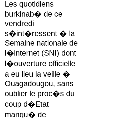
Les quotidiens
burkinab� de ce
vendredi
s�int�ressent � la
Semaine nationale de
l�internet (SNI) dont
l�ouverture officielle
a eu lieu la veille �
Ouagadougou, sans
oublier le proc�s du
coup d�Etat
manqu� de