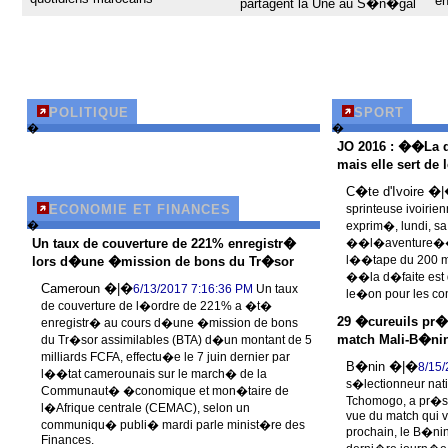
en
partagent la Une au S�n�gal
POLITIQUE
SPORT
�
�
JO 2016 : ��La d
mais elle sert d
C�te d'Ivoire �
ECONOMIE ET FINANCES
sprinteuse ivoiri
�
exprim�, lundi, s
Un taux de couverture de 221% enregistr�
��l�aventure�� 
l��tape du 200 m�
lors d�une �mission de bons du Tr�sor
��la d�faite est d
Cameroun �|�
6/13/2017 7:16:36 PM
Un taux
le�on pour les c
de couverture de l�ordre de 221% a �t�
29 �cureuils pr�
enregistr� au cours d�une �mission de bons
match Mali-B�ni
du Tr�sor assimilables (BTA) d�un montant de 5
milliards FCFA, effectu�e le 7 juin dernier par
B�nin �|�
8/15
l��tat camerounais sur le march� de la
s�lectionneur nat
Communaut� �conomique et mon�taire de
Tchomogo, a pr�s
l�Afrique centrale (CEMAC), selon un
vue du match qui 
communiqu� publi� mardi parle minist�re des
prochain, le B�nin
Finances.