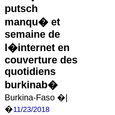
putsch
manqu� et
semaine de
l�internet en
couverture des
quotidiens
burkinab�
Burkina-Faso �|
�
11/23/2018