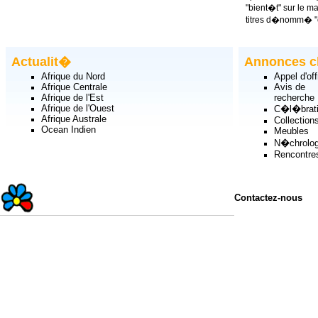
"bient�t" sur le m
titres d�nomm� "e
Actualit�
Annonces c
Afrique du Nord
Appel d'off
Afrique Centrale
Avis de
Afrique de l'Est
recherche
Afrique de l'Ouest
C�l�brat
Afrique Australe
Collection
Ocean Indien
Meubles
N�chrolog
Rencontre
Contactez-nous