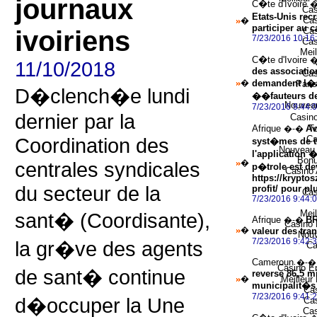
journaux
C�te d'Ivoire
Cas
Etats-Unis rec
Cas
�
participer au 
Cas
ivoiriens
7/23/2016 10:16
Cas
Meil
C�te d'Ivoire
11/10/2018
des associati
Cas
�
demandent l�a
Paris
D�clench�e lundi
��fauteurs d
Nouveau
7/23/2016 9:44:
dernier par la
Casin
T
Afrique
Av
�-�
Ca
Coordination des
syst�mes de tr
Nouveau 
l'application �
Bonu
centrales syndicales
�
p�trole est dev
Casino
https://kryptos
du secteur de la
profit/
pour plu
Cas
7/23/2016 9:44:
Meil
sant� (Coordisante),
Afrique
BR
�-�
Casino 
�
valeur des tra
Nouv
7/23/2016 9:42:
la gr�ve des agents
Ca
Cameroun
�-
Casino En
de sant� continue
reverse 86,5 m
Meilleur
�
municipalit�s
Cas
7/23/2016 9:41:
d�occuper la Une
Cas
Cas