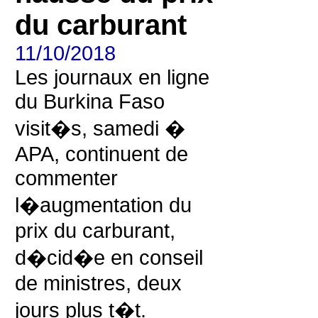
du carburant
11/10/2018
Les journaux en ligne
du Burkina Faso
visit�s, samedi �
APA, continuent de
commenter
l�augmentation du
prix du carburant,
d�cid�e en conseil
de ministres, deux
jours plus t�t.