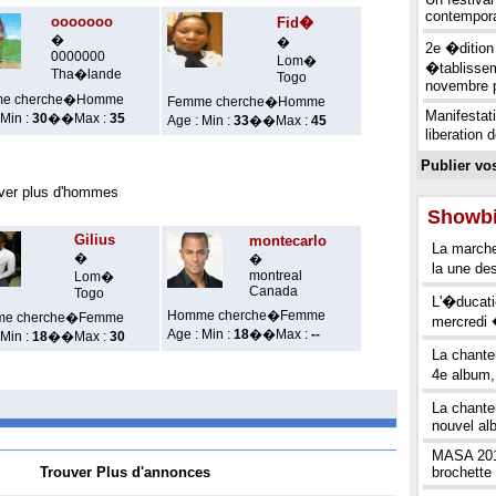
contempor
ooooooo
Fid�
�
�
2e �ditio
0000000
Lom�
�tablissem
Tha�lande
Togo
novembre 
e cherche�Homme
Femme cherche�Homme
Manifestati
 Min :
30
��Max :
35
Age : Min :
33
��Max :
45
liberation
Publier v
ver plus d'hommes
Showb
Gilius
montecarlo
La marche
�
�
la une de
montreal
Lom�
Canada
Togo
L'�ducati
Homme cherche�Femme
e cherche�Femme
mercredi 
Age : Min :
18
��Max :
--
 Min :
18
��Max :
30
La chante
4e album, '
La chant
nouvel alb
MASA 2016
Trouver Plus d'annonces
brochette 