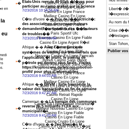
Nos limites
Etats-Unis recrute 40 filles �l�ves pour
Casino Crypto En Ligne
�
participer au camp gratuit sur la Science
Casino En Ligne Crypto
�e en
Libert� d�e
7/23/2016 10:16:56 AM
Casino En Ligne France
l�expressio
Meilleur Casino En Ligne
C�te d'Ivoire
Prix de l��lectricit�:
�-�
 la
Casinos En Ligne
Au nom du fo
des associations de consommateurs
Casino En Ligne France
�
demandent l�arrestation des ��fauteurs
Paris Sportif Sur Le Tennis
Crise d��ne
 eu
Paris Sportif Ufc
de troubles��
d�lestages
Nouveau Casino En Ligne Fiable
7/23/2016 9:44:03 AM
Casino En Ligne Argent R�el
Stan Tohon,
Top Casino En Ligne
Afrique
Avec l'�mergence de
�-�
Publier vos
Casino En Ligne 2026
syst�mes de trading sur Internet tels que
amedi
Nouveau Casino En Ligne Francais
l'application �l profit, le trading de
le
Bonus Casino Sans Depot
�
p�trole est devenu plus facile. Visitez
ons
Casino Avec Bonus Sans Depot
https://kryptoszene.de/bitcoin-robot/oil-
s.
Casino En Ligne
profit/
pour plus d'informations
Casino En Ligne France
7/23/2016 9:44:03 AM
Casino En Ligne
Meilleur Casino En Ligne
Afrique
BRVM : forte hausse de la
�-�
Casino En Ligne Le Plus Payant
�
valeur des transactions en fin de semaine
Nouveau Casino En Ligne
7/23/2016 9:42:37 AM
Casino Retrait Rapide
Casino En Ligne
Cameroun
La banque des communes
�-�
Casino En Ligne Retrait Instantan�
reverse 86,5 milliards FCFA aux
Meilleur Nouveau Casino En Ligne
�
municipalit�s
Casino En Ligne Fiable
7/23/2016 9:41:20 AM
Casino En Ligne Fiable
Casino Crypto En Ligne
C�te d'Ivoire
Des bless�s et
�-�
Casino En Ligne France L�gal