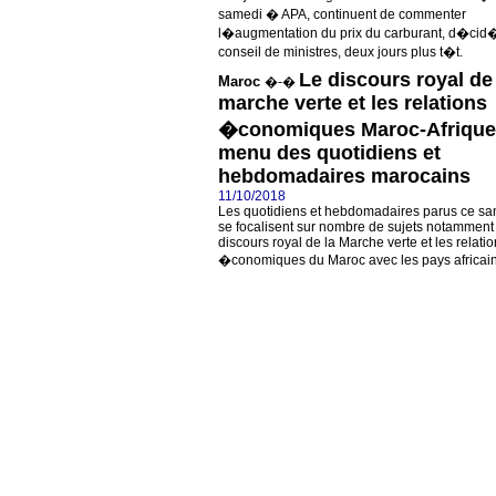
samedi � APA, continuent de commenter
l�augmentation du prix du carburant, d�cid
conseil de ministres, deux jours plus t�t.
Le discours royal de
Maroc
�-�
marche verte et les relations
�conomiques Maroc-Afrique
menu des quotidiens et
hebdomadaires marocains
11/10/2018
Les quotidiens et hebdomadaires parus ce s
se focalisent sur nombre de sujets notamment 
discours royal de la Marche verte et les relati
�conomiques du Maroc avec les pays africain