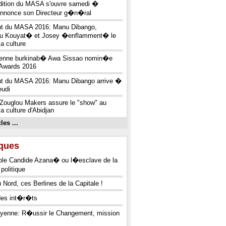
ition du MASA s'ouvre samedi �
annonce son Directeur g�n�ral
t du MASA 2016: Manu Dibango,
 Kouyat� et Josey �enflamment� le
la culture
ienne burkinab� Awa Sissao nomin�e
 Awards 2016
t du MASA 2016: Manu Dibango arrive �
eudi
Zouglou Makers assure le "show" au
la culture d'Abidjan
les ...
ques
le Candide Azana� ou l�esclave de la
politique
 Nord, ces Berlines de la Capitale !
des int�r�ts
oyenne: R�ussir le Changement, mission