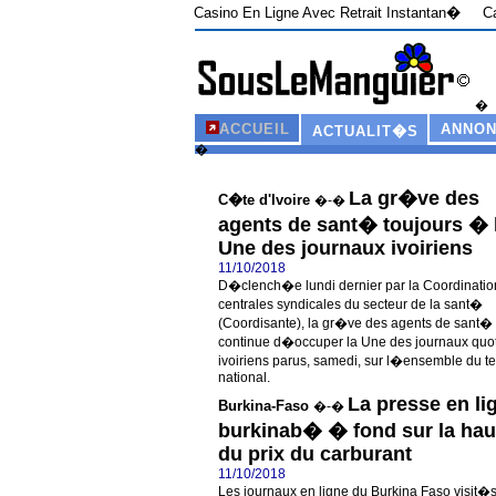
Casino En Ligne Avec Retrait Instantan�
Ca
�
ACCUEIL
ANNO
ACTUALIT�S
�
La gr�ve des
C�te d'Ivoire
�-�
agents de sant� toujours � 
Une des journaux ivoiriens
11/10/2018
D�clench�e lundi dernier par la Coordinatio
centrales syndicales du secteur de la sant�
(Coordisante), la gr�ve des agents de sant�
continue d�occuper la Une des journaux quot
ivoiriens parus, samedi, sur l�ensemble du ter
national.
La presse en li
Burkina-Faso
�-�
burkinab� � fond sur la ha
du prix du carburant
11/10/2018
Les journaux en ligne du Burkina Faso visit�s