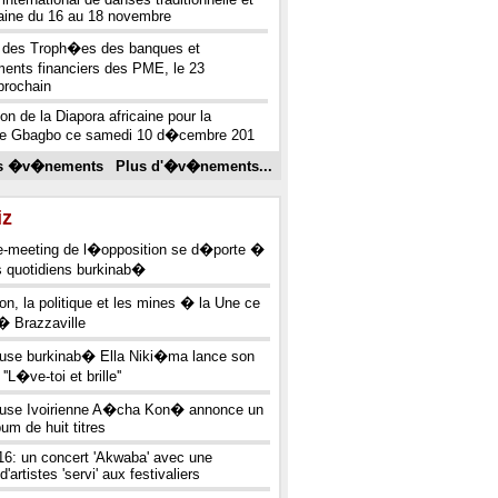
aine du 16 au 18 novembre
n des Troph�es des banques et
ents financiers des PME, le 23
prochain
on de la Diapora africaine pour la
 de Gbagbo ce samedi 10 d�cembre 201
os �v�nements
Plus d'�v�nements...
iz
-meeting de l�opposition se d�porte �
s quotidiens burkinab�
on, la politique et les mines � la Une ce
� Brazzaville
use burkinab� Ella Niki�ma lance son
'L�ve-toi et brille''
euse Ivoirienne A�cha Kon� annonce un
um de huit titres
: un concert 'Akwaba' avec une
d'artistes 'servi' aux festivaliers