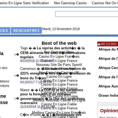
sino En Ligne Sans Verification
Non Gamstop Casino
Casinos Not On
Mardi, 13 Novembre 2018
NCES
RENCONTRES
Best of the web
�REGIONS 
Togo
La reprise des activit�s � la
�-�
Afrique du 
Non Gamstop Sites
la
CENI alimente les sites d�informations
�
Casino En Ligne Fran�ais
togolais
Afrique de l
Casino En Ligne France
8/10/2018 11:09:44 AM
Nouveau Site De Paris Sportif
Afrique Cen
n des
Bookmaker Hors Arjel
Cameroun
Un taux de couverture de
�-�
Non Gamstop Casinos UK
221% enregistr� lors d�une �mission de
�
Casino En Ligne
Afrique de l
bons du Tr�sor
Casino En Ligne France
idiens
6/13/2017 7:16:36 PM
Casino En Ligne France
ritoire
Afrique Aus
Casino En Ligne France
Maroc
La COP22 et les tractations
�-�
Casino En Ligne Fiable
pour la formaton d'un nouveau
gne
Ocean Indi
Site De Casino En Ligne
�
gouvernement � la Une des quotidiens
Meilleur Nouveau Casino En Ligne
usse
marocains
Casino En Ligne Fiable
11/14/2016 11:54:43 AM
Casino En Ligne France
Opinio
Meilleur Casino En Ligne Fran�ais
C�te d'Ivoire
L�Ambassade des
�-�
Casino En Ligne France
,